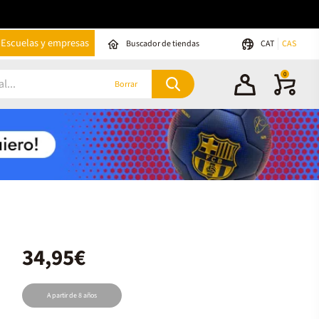
Escuelas y empresas
Buscador de tiendas
CAT
CAS
0
Borrar
34,95€
A partir de 8 años