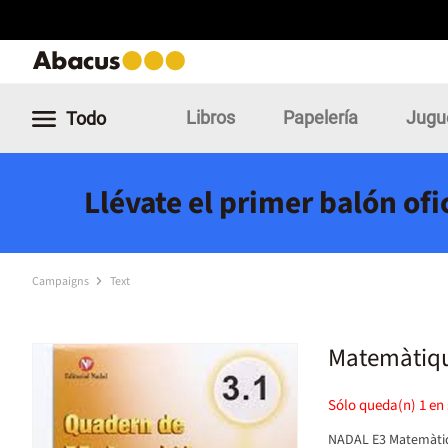
Libros
Papelería
Jugu
Todo
Llévate el primer balón of
Campaigns
Text
Matemàtiqu
Sólo queda(n)
1
en 
NADAL E3 Matemàti