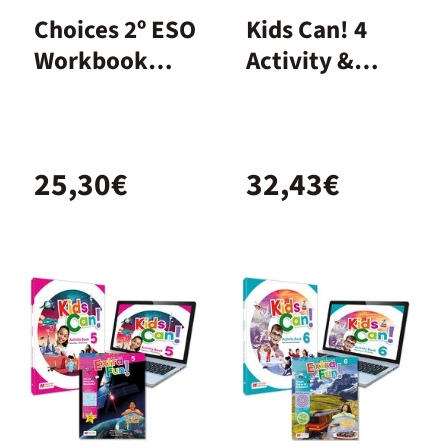
Choices 2º ESO
Kids Can! 4
Workbook
Activity &
Spanish
extrafun
25,30€
32,43€