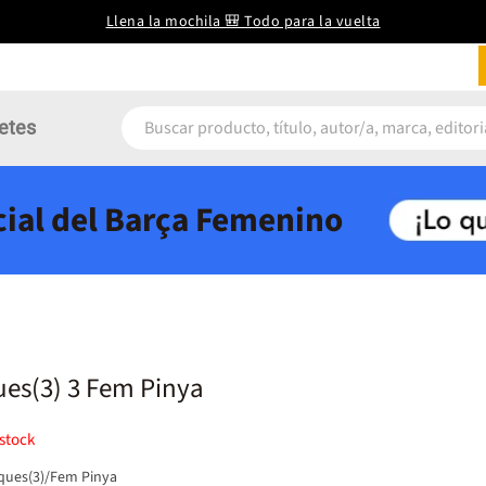
Llena la mochila 🎒 Todo para la vuelta
etes
icial del Barça Femenino
es(3) 3 Fem Pinya
stock
ques(3)/Fem Pinya