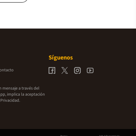
Síguenos
contacto
un mensaje a través del
pp, implica la aceptación
 Privacidad.
Promou:
Amb el finançament de: