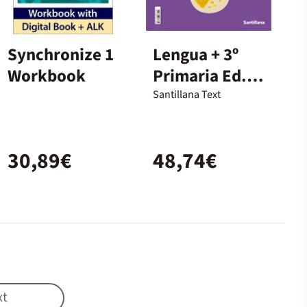
Synchronize 1
Lengua + 3º
Workbook
Primaria Ed.
Santillana
Santillana Text
30,89€
48,74€
xt