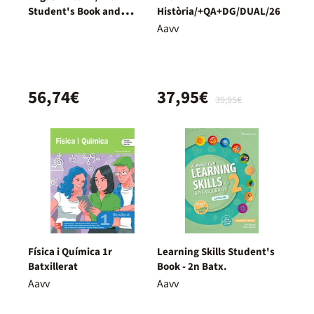
Student's Book and
Història/+QA+DG/DUAL/26
Workbook + Digital
Aavv
(Without Key Pack)
56,74€
37,95€
39,95€
Física i Química 1r
Learning Skills Student's
Batxillerat
Book - 2n Batx.
Aavv
Aavv