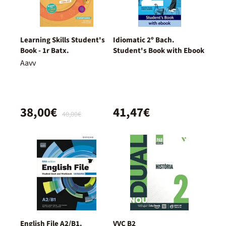
Learning Skills Student's
Idiomatic 2º Bach.
Book - 1r Batx.
Student's Book with Ebook
Aavv
38,00€
41,47€
40,00€
English File A2/B1.
VVC B2