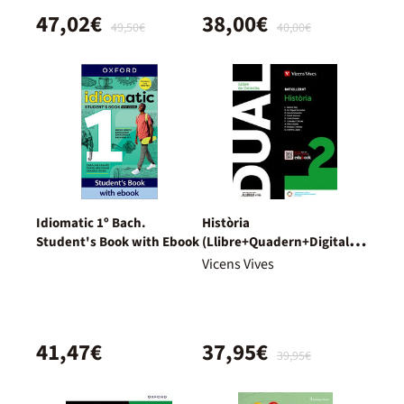
47,02€
38,00€
49,50€
40,00€
Idiomatic 1º Bach.
Història
Student's Book with Ebook
(Llibre+Quadern+Digital)
Dual
Vicens Vives
41,47€
37,95€
39,95€