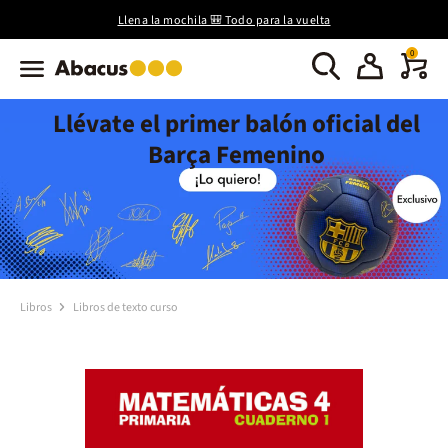
Llena la mochila 🎒 Todo para la vuelta
0
Llévate el primer balón oficial del
Barça Femenino
Libros
Libros de texto curso