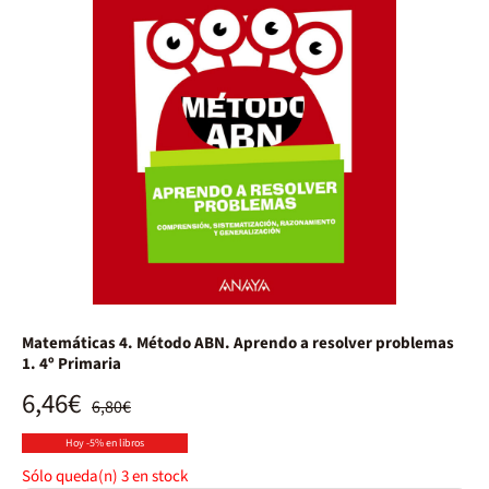
Matemáticas 4. Método ABN. Aprendo a resolver problemas
1. 4º Primaria
6,46€
6,80€
Hoy -5% en libros
Sólo queda(n)
3
en stock