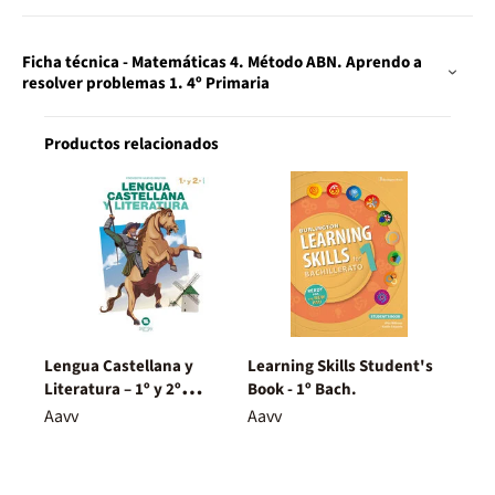
Ficha técnica - Matemáticas 4. Método ABN. Aprendo a
resolver problemas 1. 4º Primaria
Productos relacionados
Lengua Castellana y
Learning Skills Student's
Literatura – 1º y 2º
Book - 1º Bach.
Bachillerato – Nuevo
Aavv
Aavv
Proyecto Delfos