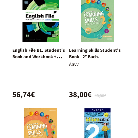
English File B1. Student's
Learning Skills Student's
Book and Workbook +
Book - 2º Bach.
Digital (With Key Pack)
Aavv
56,74€
38,00€
40,00€