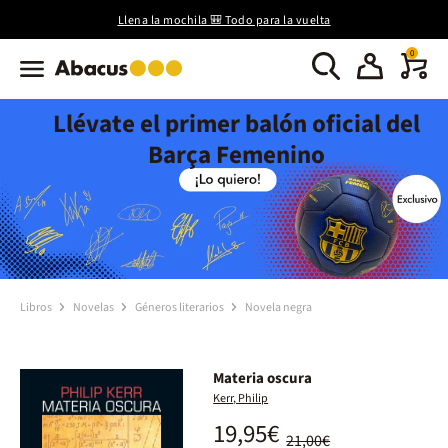
Llena la mochila 🎒 Todo para la vuelta
0
Llévate el primer balón oficial del
Barça Femenino
Libros
Novelas
Géneros literarios
Novela negra
Materia oscura
Kerr, Philip
19,95€
21,00€