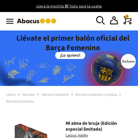
Llena la mochila 🎒 Todo para la vuelta
0
Llévate el primer balón oficial del
Barça Femenino
Libros
Novelas
Géneros literarios
Novela romántica y erótica
Novela romántica
Mi alma de bruja (Edición
especial limitada)
Laroux, Harley