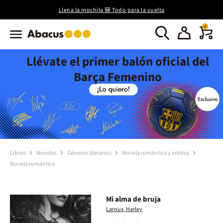
Llena la mochila 🎒 Todo para la vuelta
0
Llévate el primer balón oficial del
Barça Femenino
Libros
Novelas
Géneros literarios
Novela romántica y erótica
Novela romántica
Mi alma de bruja
Laroux, Harley