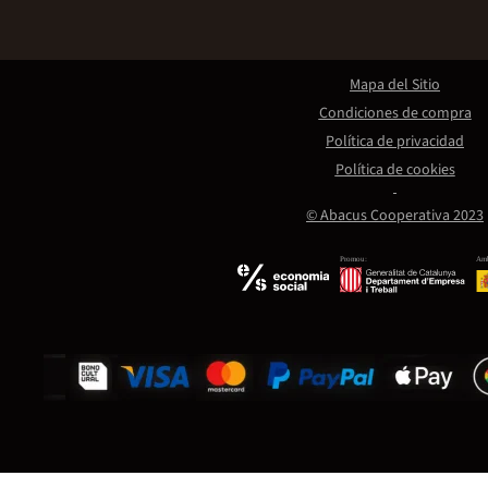
Mapa del Sitio
Condiciones de compra
Política de privacidad
Política de cookies
© Abacus Cooperativa 2023
Promou:
Amb