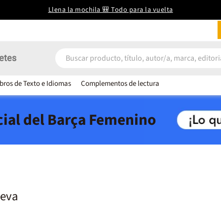
Llena la mochila 🎒 Todo para la vuelta
etes
ibros de Texto e Idiomas
Complementos de lectura
icial del Barça Femenino
ueva