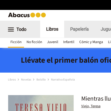
Libros
Papelería
Jugu
Todo
Ficción
No ficción
Juvenil
Infantil
Cómic y Manga
L
Llévate el primer balón of
Libros
Novelas
Bolsillo
Narrativa Española
Mientras ll
Viejo, Teresa