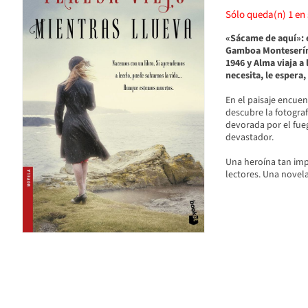
Sólo queda(n)
1
en 
«Sácame de aquí»: e
Gamboa Monteserín, 
1946 y Alma viaja a
necesita, le espera,
En el paisaje encuen
descubre la fotogra
devorada por el fueg
devastador.
Una heroína tan impe
lectores. Una novel