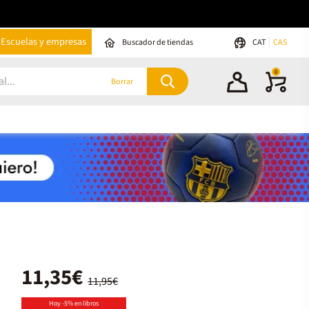
Escuelas y empresas
Buscador de tiendas
CAT
CAS
0
Borrar
11,35€
11,95€
Hoy -5% en libros