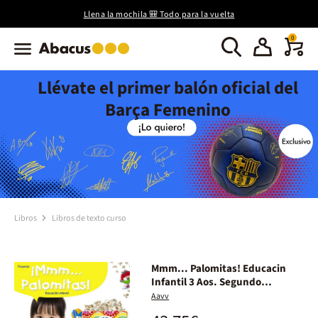
Llena la mochila 🎒 Todo para la vuelta
0
Llévate el primer balón oficial del
Barça Femenino
Libros
Libros de texto curso
Mmm... Palomitas! Educacin
Infantil 3 Aos. Segundo
Trimestre
Aavv