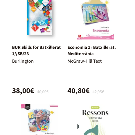
BUR Skills for Batxillerat
Economia 1r Batxillerat.
1//SB/23
Mediterrània
Burlington
McGraw-Hill Text
38,00€
40,80€
40,00€
42,95€