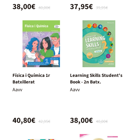
38,00€
37,95€
40,00€
39,95€
Física i Química 1r
Learning Skills Student's
Batxillerat
Book - 2n Batx.
Aavv
Aavv
40,80€
38,00€
42,95€
40,00€