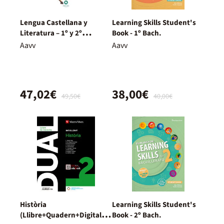
Lengua Castellana y
Learning Skills Student's
Literatura – 1º y 2º
Book - 1º Bach.
Bachillerato – Nuevo
Aavv
Aavv
Proyecto Delfos
47,02€
38,00€
49,50€
40,00€
Història
Learning Skills Student's
(Llibre+Quadern+Digital)
Book - 2º Bach.