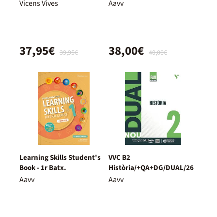
Dual
Vicens Vives
Aavv
37,95€
38,00€
39,95€
40,00€
Learning Skills Student's
VVC B2
Book - 1r Batx.
Història/+QA+DG/DUAL/26
Aavv
Aavv