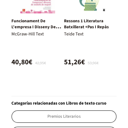
Funcionament De
Ressons 1 Literatura
L'empresa I Disseny De
Batxillerat +Pas I Repàs
Models De Negoci. 2º
McGraw-Hill Text
Teide Text
Batxillerat
40,80€
51,26€
42,95€
53,96€
Categorías relacionadas con Libros de texto curso
Premios Literarios