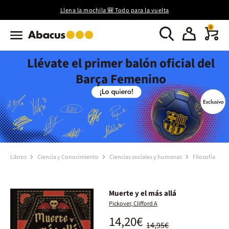
Llena la mochila 🎒 Todo para la vuelta
0
Llévate el primer balón oficial del
Barça Femenino
Libros
Ciencia y Conocimiento
Ciencias sociales y humanas
Filosofía
Muerte y el más allá
Pickover, Clifford A
14,20€
14,95€