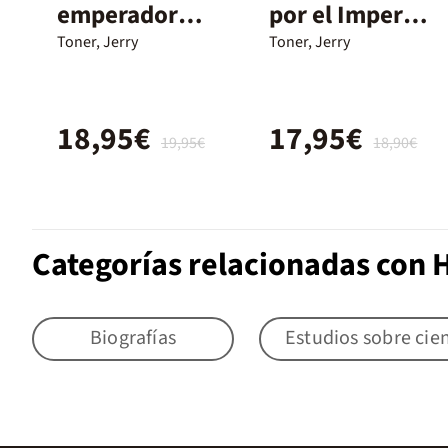
emperador
por el Imperio
mató un
romano
Toner, Jerry
Toner, Jerry
rinoceronte
18,95€
17,95€
19,95€
18,90€
Categorías relacionadas con H
Biografías
Estudios sobre cien