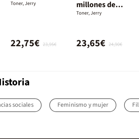
millones de
Toner, Jerry
romanos
Toner, Jerry
22,75€
23,65€
23,95€
24,90€
istoria
cias sociales
Feminismo y mujer
Fi