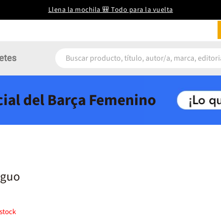
Llena la mochila 🎒 Todo para la vuelta
etes
icial del Barça Femenino
iguo
stock