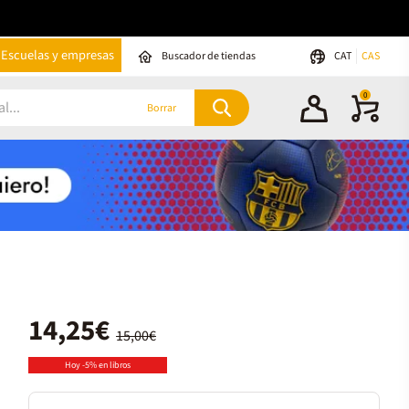
Escuelas y empresas
Buscador de tiendas
CAT
CAS
0
Borrar
14,25€
15,00€
Hoy -5% en libros