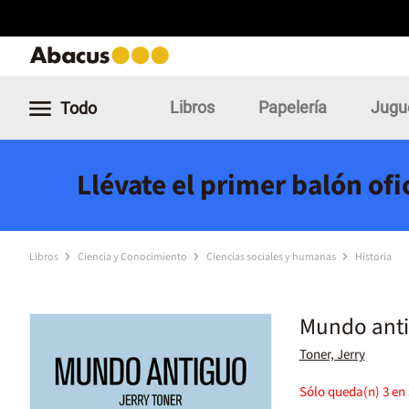
Libros
Papelería
Jugu
Todo
Llévate el primer balón of
Libros
Ciencia y Conocimiento
Ciencias sociales y humanas
Historia
Mundo ant
Toner, Jerry
Sólo queda(n)
3
en 