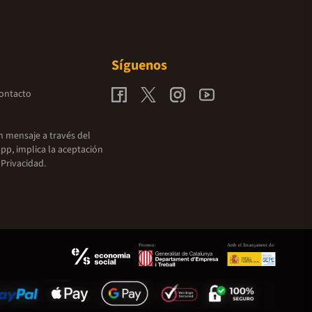
Síguenos
contacto
un mensaje a través del
pp, implica la aceptación
 Privacidad.
Promou:
Amb el finançament de: