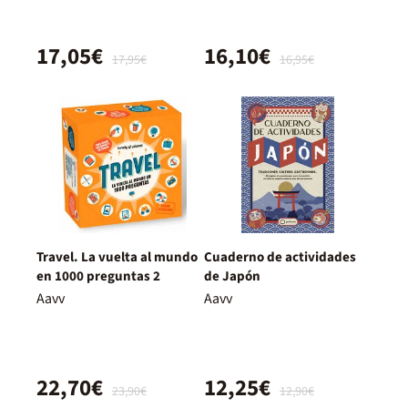
17,05€
16,10€
17,95€
16,95€
Travel. La vuelta al mundo
Cuaderno de actividades
en 1000 preguntas 2
de Japón
Aavv
Aavv
22,70€
12,25€
23,90€
12,90€