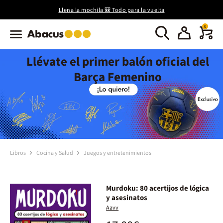
Llena la mochila 🎒 Todo para la vuelta
0
Llévate el primer balón oficial del
Barça Femenino
Libros
Cocina y Salud
Juegos y entretenimientos
Murdoku: 80 acertijos de lógica
y asesinatos
Aavv