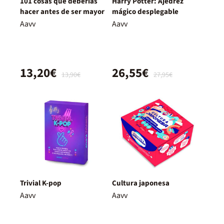
101 cosas que deberías
Harry Potter: Ajedrez
hacer antes de ser mayor
mágico desplegable
Aavv
Aavv
13,20€
26,55€
13,90€
27,95€
Trivial K-pop
Cultura japonesa
Aavv
Aavv