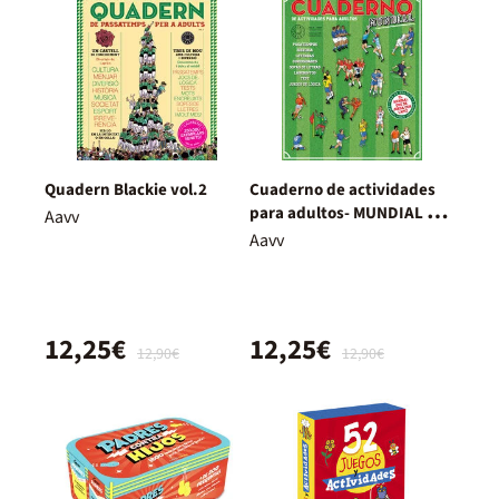
Quadern Blackie vol.2
Cuaderno de actividades
para adultos- MUNDIAL de
Aavv
fútbol
Aavv
12,25€
12,25€
12,90€
12,90€