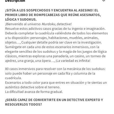
Descripción
¡SITÚA A LOS SOSPECHOSOS Y ENCUENTRA AL ASESINO! EL
PRIMER LIBRO DE ROMPECABEZAS QUE REÚNE ASESINATOS,
LÓGICA Y SUDOKUS.
¡Bienvenido al universo
Murdoku
, detective!
Resuelve estos adictivos casos gracias de tu ingenio e imaginación.
Deberás completar la cuadrícula valiéndote de todos los elementos
a tu disposición: personajes, habitaciones, muebles, animales,
objetos…, Cualquier detalle podría ser clave en la investigación.
Sumérgete en cada uno de estos escenarios inmersivos, con la
elegante sencillez de los sudokus y la magia de los juegos de lógica
clásicos, mientras exploras una panadería, un casino, un torneo de
ajedrez, una granja, una ópera…, ¡La variedad es infinita!
80 casos inmersivos para resolver con la mecánica de los sudokus:
solo puede haber un personaje en cada fila y columna de la
cuadrícula.
Escenarios a todo color para que entres en situación y te sientas un
auténtico detective sobre el terreno.
La dificultad avanza de forma gradual.
¿SERÁS CAPAZ DE CONVERTIRTE EN UN DETECTIVE EXPERTO Y
RESOLVERLOS TODOS?