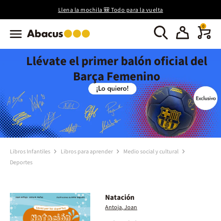
Llena la mochila 🎒 Todo para la vuelta
0
Llévate el primer balón oficial del
Barça Femenino
Libros Infantiles
Libros para aprender
Medio social y cultural
Deportes
Natación
Antoja, Joan