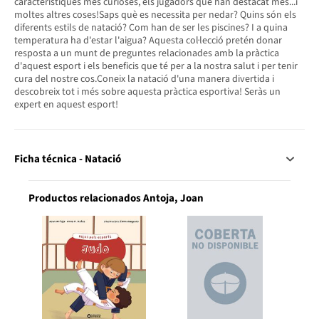
característiques més curioses, els jugadors que han destacat més...i
moltes altres coses!Saps què es necessita per nedar? Quins són els
diferents estils de natació? Com han de ser les piscines? I a quina
temperatura ha d'estar l'aigua? Aquesta col·lecció pretén donar
resposta a un munt de preguntes relacionades amb la pràctica
d'aquest esport i els beneficis que té per a la nostra salut i per tenir
cura del nostre cos.Coneix la natació d'una manera divertida i
descobreix tot i més sobre aquesta pràctica esportiva! Seràs un
expert en aquest esport!
Ficha técnica - Natació
Productos relacionados Antoja, Joan