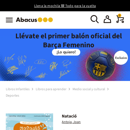
Llena la mochila 🎒 Todo para la vuelta
0
Llévate el primer balón oficial del
Barça Femenino
Libros Infantiles
Libros para aprender
Medio social y cultural
Deportes
Natació
Antoja, Joan