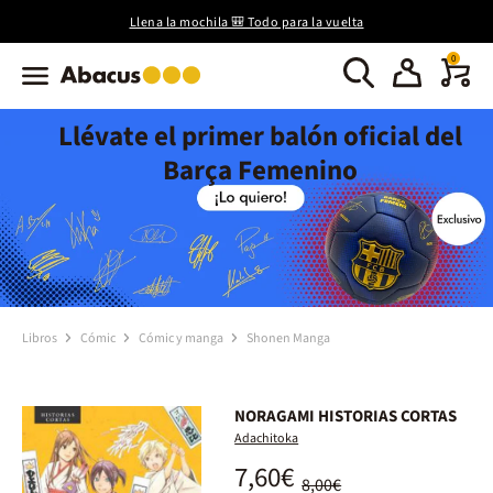
Llena la mochila 🎒 Todo para la vuelta
0
Llévate el primer balón oficial del
Barça Femenino
Libros
Cómic
Cómic y manga
Shonen Manga
NORAGAMI HISTORIAS CORTAS
Adachitoka
7,60€
8,00€