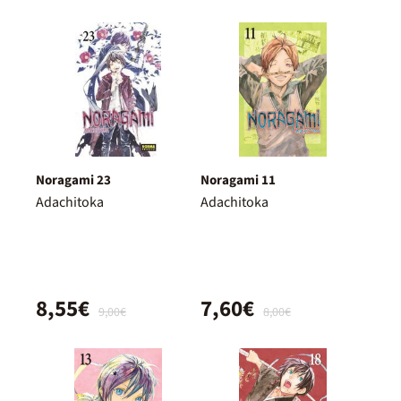
Noragami 23
Noragami 11
Adachitoka
Adachitoka
8,55€
7,60€
9,00€
8,00€