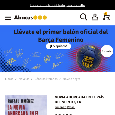
Llena la mochila 🎒 Todo para la vuelta
0
Llévate el primer balón oficial del
Barça Femenino
Libros
Novelas
Géneros literarios
Novela negra
NOVIA AHORCADA EN EL PAÍS
DEL VIENTO, LA
Jiménez, Rafael