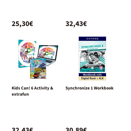
25,30€
32,43€
Kids Can! 6 Activity &
Synchronize 1 Workbook
extrafun
32,43€
30,89€