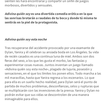
sienten les hará encontrarse y compartir un sinfín de juegos
morbosos, divertidos y sensuales.
Adivina quién soy
es una divertida comedia erótica en la que
las sonrisas brotarán a raudales de tu boca y donde tú misma te
sentirás en la piel de la protagonista.
Adivina quién soy esta noche
Tras recuperarse del accidente provocado por una examante de
Dylan, Yanira y él celebran su ansiada boda en Los Ángeles. Su vida
de recién casados es una continua luna de miel. Ambos son dos
fieras del sexo, a los que les gusta el morbo, las fantasías y
experimentar cosas nuevas. Juntos inventan un juego llamado
«Adivina quién soy esta noche», plagado de lujuria, posesión y
sensaciones, en el que los límites los ponen ellos. Todo marcha a las
mil maravillas, hasta que Yanira regresa a los escenarios. Lo que
para ella es un sueño hecho realidad, para Dylan será el punto de
partida de muchos problemas, desconfianzas, celos y rupturas que
se multiplicarán con las invenciones de la prensa. Yanira y Dylan no
podrán evitar que sus vidas se descontrolen de una manera
inimaginable para ellos.