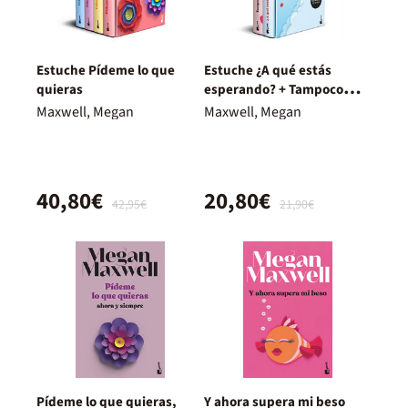
Estuche Pídeme lo que
Estuche ¿A qué estás
quieras
esperando? + Tampoco
pido tanto
Maxwell, Megan
Maxwell, Megan
40,80€
20,80€
42,95€
21,90€
Pídeme lo que quieras,
Y ahora supera mi beso