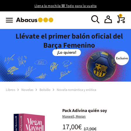
Llena la mochila 🎒 Todo para la vuelta
0
Llévate el primer balón oficial del
Barça Femenino
Libros
Novelas
Bolsillo
Novela romántica y erótica
Pack Adivina quién soy
Maxwell, Megan
17,00€
17,90€