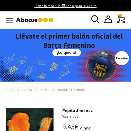
Llena la mochila 🎒 Todo para la vuelta
0
Llévate el primer balón oficial del
Barça Femenino
Libros
Novelas
Bolsillo
Narrativa Española
Pepita Jiménez
Valera, Juan
9,45€
9,95€