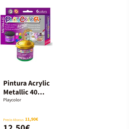
Pintura Acrylic
Metallic 40ml
6 colores
Playcolor
11,90€
Precio Abacus
12,50€