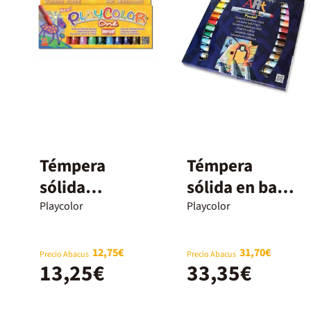
Témpera
Témpera
sólida
sólida en barra
Playcolor 10g
Playcolor Art
Playcolor
Playcolor
12 colores
Pocket 24
colores
12,75€
31,70€
Precio Abacus
Precio Abacus
13,25€
33,35€