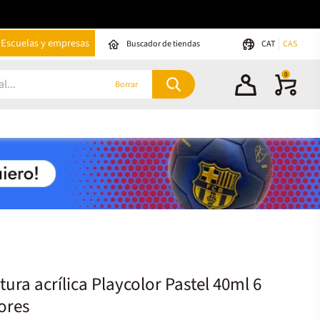
Escuelas y empresas
Buscador de tiendas
CAT
CAS
0
Borrar
tura acrílica Playcolor Pastel 40ml 6
ores