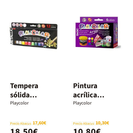
Tempera
Pintura
sólida
acrílica
Playcolor
Playcolor
Playcolor
Playcolor
metalizada
Basicc 40ml 6
10g 12 colores
colores
17,60€
10,30€
Precio Abacus
Precio Abacus
18,50€
10,80€