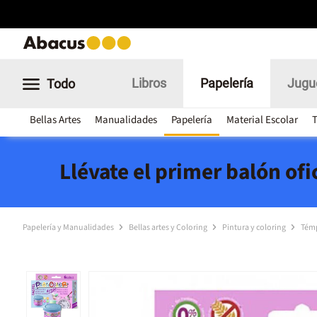
Libros
Papelería
Jugu
Todo
Bellas Artes
Manualidades
Papelería
Material Escolar
T
Llévate el primer balón of
Papelería y Manualidades
Bellas artes y Coloring
Pintura y coloring
Tém