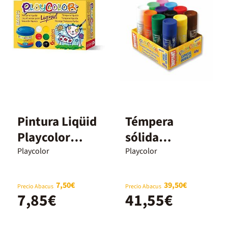
Pintura Liqüid
Témpera
Playcolor
sólida
40ml 6 colores
Playcolor
Playcolor
Playcolor
Mural 40g 12
colores
7,50€
39,50€
Precio Abacus
Precio Abacus
7,85€
41,55€