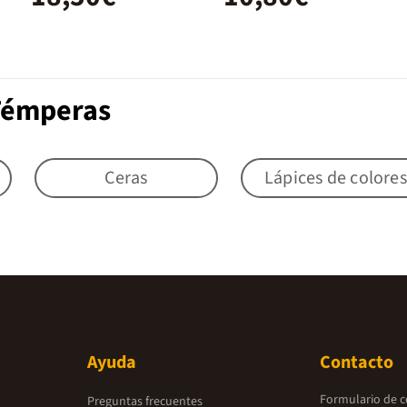
 Témperas
Ceras
Lápices de colores
Ayuda
Contacto
Formulario de 
Preguntas frecuentes