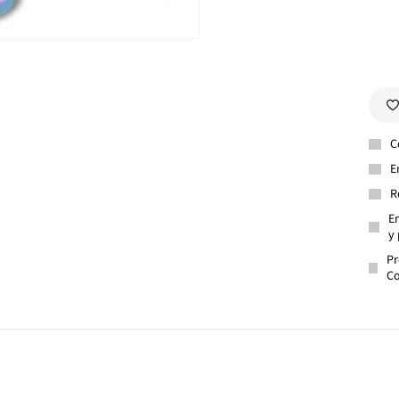
C
E
R
En
y 
Pr
Co