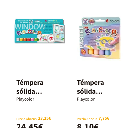
Témpera
Témpera
sólida
sólida
Playcolor
Playcolor
Playcolor
Playcolor
Window 12
pastel 5g 6
colores
colores
23,25€
7,75€
Precio Abacus
Precio Abacus
24,45€
8,10€