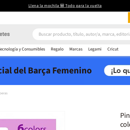
Llena la mochila 🎒 Todo para la vuelta
etes
ecnología y Consumibles
Regalo
Marcas
Legami
Cricut
icial del Barça Femenino
peras
Pin
col