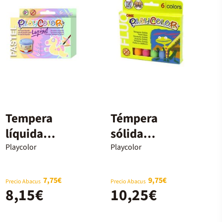
Tempera
Témpera
líquida
sólida
Playcolor
Playcolor
Playcolor
Playcolor
Pastel 6c.
fluorescente
10g 6 colores
7,75€
9,75€
Precio Abacus
Precio Abacus
8,15€
10,25€