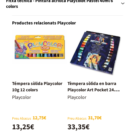
Fitxa tècnica - Pintura acrílica Playcolot Pastel 40ml 6
colors
Productes relacionats Playcolor
Témpera sòlida Playcolor
Tèmpera sòlida en barra
10g 12 colors
Playcolor Art Pocket 24
colors
Playcolor
Playcolor
12,75€
31,70€
Preu Abacus
Preu Abacus
13,25€
33,35€