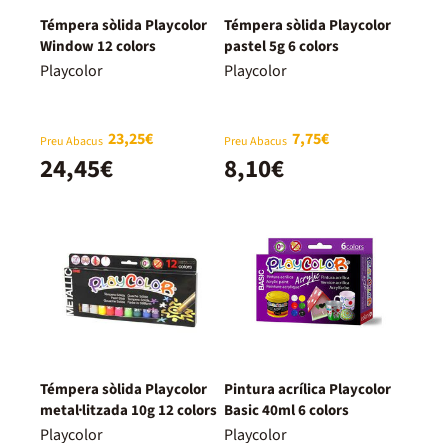
Témpera sòlida Playcolor
Témpera sòlida Playcolor
Window 12 colors
pastel 5g 6 colors
Playcolor
Playcolor
23,25€
7,75€
Preu Abacus
Preu Abacus
24,45€
8,10€
Témpera sòlida Playcolor
Pintura acrílica Playcolor
metal·litzada 10g 12 colors
Basic 40ml 6 colors
Playcolor
Playcolor