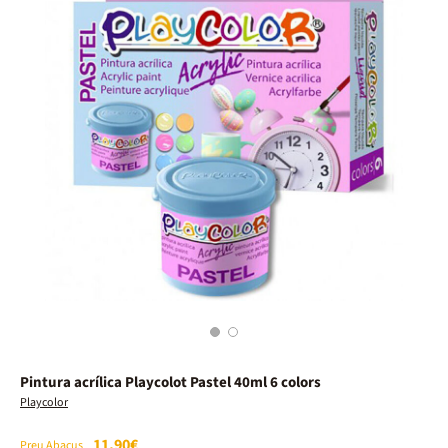
1
2
Pintura acrílica Playcolot Pastel 40ml 6 colors
Playcolor
11,90€
Preu Abacus