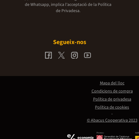
de Whatsapp, implica l'acceptació de la
Política
de Privadesa.
Segueix-nos
Mapa del lloc
Condicions de compra
Política de privadesa
Política de cookies
© Abacus Cooperativa 2023
Promou:
Amb 