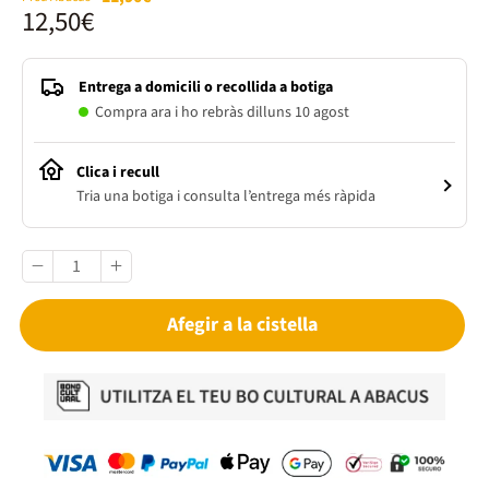
12,50€
Entrega a domicili o recollida a botiga
Compra ara i ho rebràs dilluns 10 agost
Clica i recull
Tria una botiga i consulta l’entrega més ràpida
Afegir a la cistella