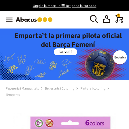
Omple la motxilla 🎒 Tot per a la tornada
0
Emporta’t la primera pilota oficial
del Barça Femení
Papereria i Manualitats
Belles arts i Coloring
Pintura i coloring
Tèmperes