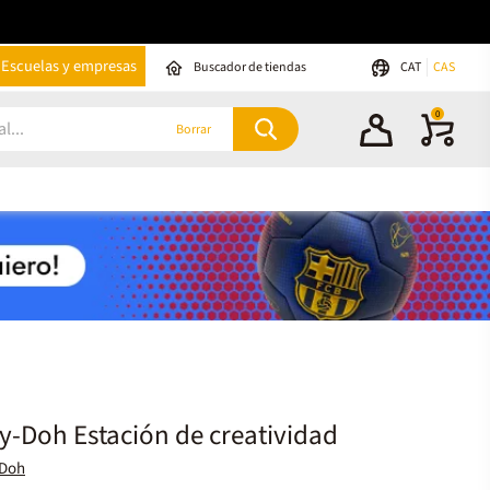
Escuelas y empresas
Buscador de tiendas
CAT
CAS
0
Borrar
y-Doh Estación de creatividad
-Doh