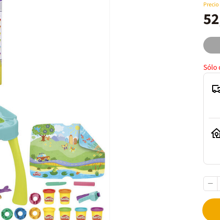
Precio
52
Sólo