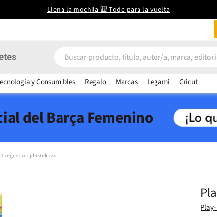
Llena la mochila 🎒 Todo para la vuelta
etes
ecnología y Consumibles
Regalo
Marcas
Legami
Cricut
icial del Barça Femenino
Juegos con plastelinas
Pla
Play