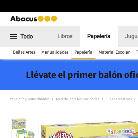
Libros
Papelería
Jugu
Todo
Bellas Artes
Manualidades
Papelería
Material Escolar
T
Llévate el primer balón of
Papelería y Manualidades
Material para Manualidades
Juegos creativos