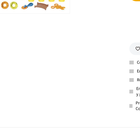
C
E
R
En
y 
Pr
Co