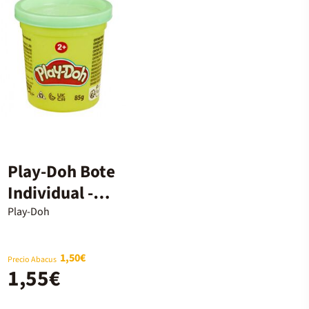
Play-Doh Bote
Individual -
Surtido
Play-Doh
1,50€
Precio Abacus
1,55€