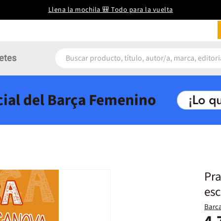
Llena la mochila 🎒 Todo para la vuelta
etes
icial del Barça Femenino
Pra
esc
Barc