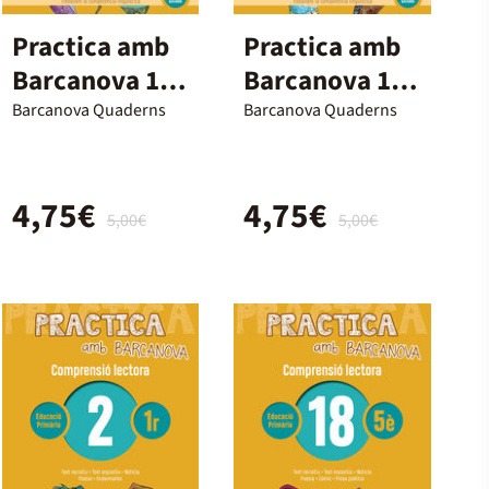
Practica amb
Practica amb
Barcanova 19.
Barcanova 12.
Comprensió
Comprensió
Barcanova Quaderns
Barcanova Quaderns
lectora
lectora
4,75€
4,75€
5,00€
5,00€