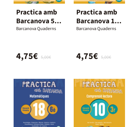
Practica amb
Practica amb
Barcanova 5.
Barcanova 14.
Comprensió
Comprensió
Barcanova Quaderns
Barcanova Quaderns
lectora
lectora
4,75€
4,75€
5,00€
5,00€