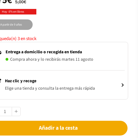
75€
5,00€
Hoy -5% en libros
A partir de 9 años
 queda(n)
3
en stock
Entrega a domicilio o recogida en tienda
Compra ahora y lo recibirás martes 11 agosto
Haz clic y recoge
Elige una tienda y consulta la entrega más rápida
Añadir a la cesta