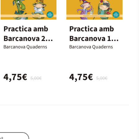
Practica amb
Practica amb
Barcanova 2.
Barcanova 18.
Comprensió
Comprensió
Barcanova Quaderns
Barcanova Quaderns
lectora
lectora
4,75€
4,75€
5,00€
5,00€
xt