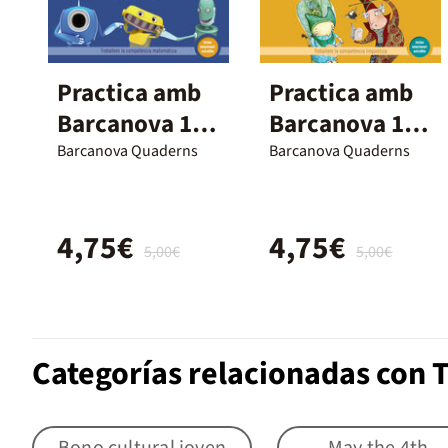
Practica amb
Practica amb
Barcanova 18.
Barcanova 10.
Matemàtiques
Comprensió
Barcanova Quaderns
Barcanova Quaderns
lectora
4,75€
4,75€
5,00€
5,00€
Categorías relacionadas con T
Bono cultural joven
May the 4th