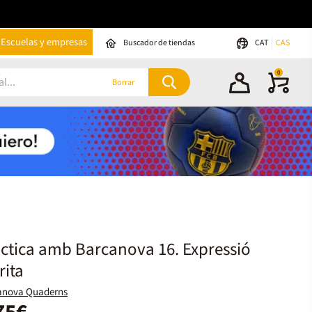
Escuelas y empresas
Buscador de tiendas
CAT
CAS
0
Borrar
ctica amb Barcanova 16. Expressió
rita
anova Quaderns