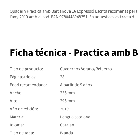
Quadern Practica amb Barcanova 16 Expressió Escrita recomenat per l’as
l’any 2019 amb el codi EAN 9788448948351. En aquest cas es tracta d'u
Ficha técnica - Practica amb 
Tipo de producto:
Cuadernos Verano/Refuerzo
Páginas/Hojas:
28
Edad recomendada:
A partir de 9 años
Ancho:
225 mm
Alto:
295 mm
Año de edición:
2019
Materia:
Lengua catalana
Idioma:
Catalán
Tipo de tapa:
Blanda