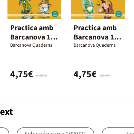
Practica amb
Practica amb
Barcanova 1.
Barcanova 13.
Comprensió
Comprensió
Barcanova Quaderns
Barcanova Quaderns
lectora
lectora
4,75€
4,75€
5,00€
5,00€
ext
Selección curso 2020/21
Te