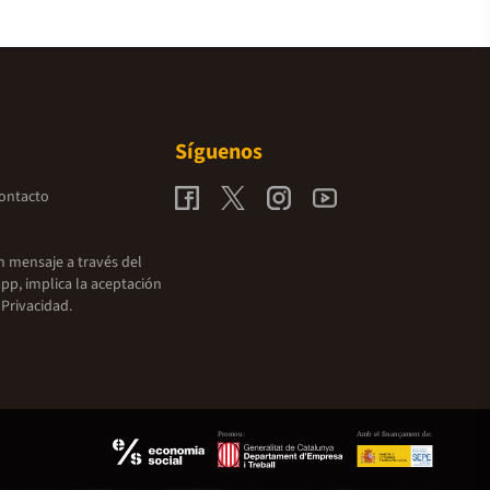
Síguenos
contacto
un mensaje a través del
pp, implica la aceptación
 Privacidad.
Promou:
Amb el finançament de: