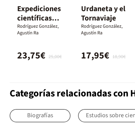
Expediciones
Urdaneta y el
científicas
Tornaviaje
españolas del
Rodríguez González,
Rodríguez González,
Agustín Ra
Agustín Ra
siglo XVIII
23,75€
17,95€
25,00€
18,90€
Categorías relacionadas con H
Biografías
Estudios sobre cien