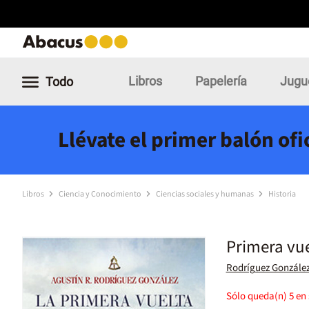
Libros
Papelería
Jugu
Todo
Llévate el primer balón of
Libros
Ciencia y Conocimiento
Ciencias sociales y humanas
Historia
Primera vue
Rodríguez González
Sólo queda(n)
5
en 