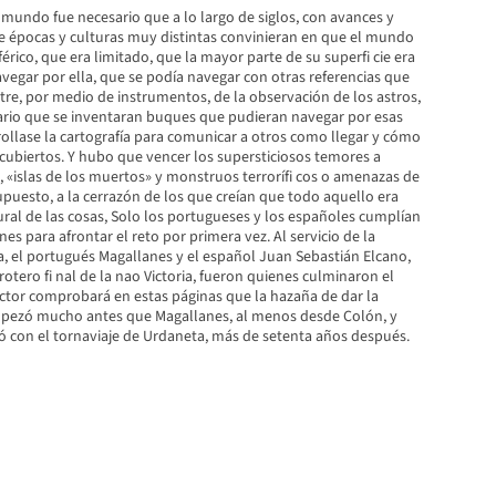
l mundo fue necesario que a lo largo de siglos, con avances y
de épocas y culturas muy distintas convinieran en que el mundo
rico, que era limitado, que la mayor parte de su superfi cie era
avegar por ella, que se podía navegar con otras referencias que
estre, por medio de instrumentos, de la observación de los astros,
sario que se inventaran buques que pudieran navegar por esas
ollase la cartografía para comunicar a otros como llegar y cómo
scubiertos. Y hubo que vencer los supersticiosos temores a
 «islas de los muertos» y monstruos terrorífi cos o amenazas de
upuesto, a la cerrazón de los que creían que todo aquello era
ural de las cosas, Solo los portugueses y los españoles cumplían
nes para afrontar el reto por primera vez. Al servicio de la
, el portugués Magallanes y el español Juan Sebastián Elcano,
otero fi nal de la nao Victoria, fueron quienes culminaron el
lector comprobará en estas páginas que la hazaña de dar la
pezó mucho antes que Magallanes, al menos desde Colón, y
ó con el tornaviaje de Urdaneta, más de setenta años después.