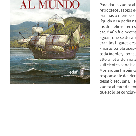
Para dar la vuelta a
retrocesos, sabios 
era más o menos esfé
líquida y se podía n
las del relieve terr
etc. Y aún fue nece
aguas, que se desarr
eran los lugares de
«mares tenebrosos»,
toda índole y, por s
alterar el orden nat
sufi cientes condicio
Monarquía Hispánica
responsable del derr
desafío secular. El 
vuelta al mundo em
que solo se concluy