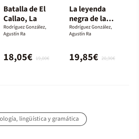
Batalla de El
La leyenda
Callao, La
negra de la
Armada
Rodríguez González,
Rodríguez González,
Agustín Ra
Agustín Ra
española
18,05€
19,85€
19,00€
20,90€
lología, lingüística y gramática