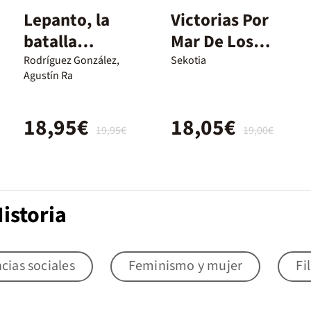
Lepanto, la
Victorias Por
batalla
Mar De Los
decisiva
Españoles
Rodríguez González,
Sekotia
Agustín Ra
18,95€
18,05€
19,95€
19,00€
istoria
cias sociales
Feminismo y mujer
Fi