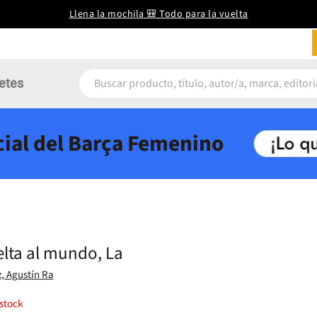
Llena la mochila 🎒 Todo para la vuelta
etes
icial del Barça Femenino
lta al mundo, La
, Agustín Ra
stock