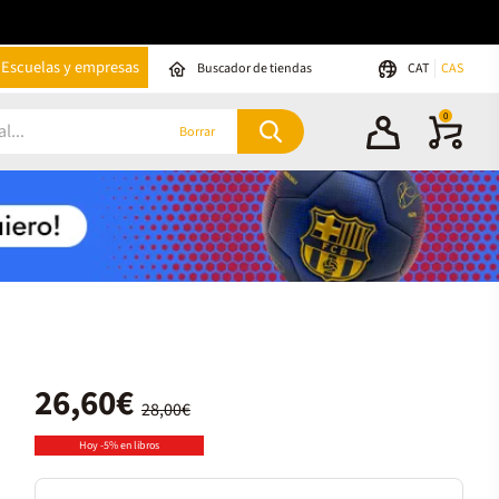
Escuelas y empresas
Buscador de tiendas
CAT
CAS
0
Borrar
26,60€
28,00€
Hoy -5% en libros