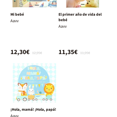
Mi bebé
El primer año de vida del
bebé
Aavv
Aavv
12,30€
11,35€
12,95€
11,95€
¡Hola, mamá! ¡Hola, papá!
Aavv