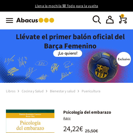
Llena la mochila 🎒 Todo para la vuelta
0
Llévate el primer balón oficial del
Barça Femenino
Libros
Cocina y Salud
Bienestar y salud
Puericultura
Psicología del embarazo
Aavv
24,22€
25,50€