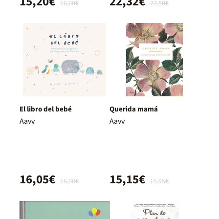
15,20€
22,32€
16,00€
23,50€
El libro del bebé
Querida mamá
Aavv
Aavv
16,05€
15,15€
16,90€
15,95€