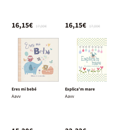
16,15€
16,15€
17,00€
17,00€
Eres mi bebé
Explica'm mare
Aavv
Aavv