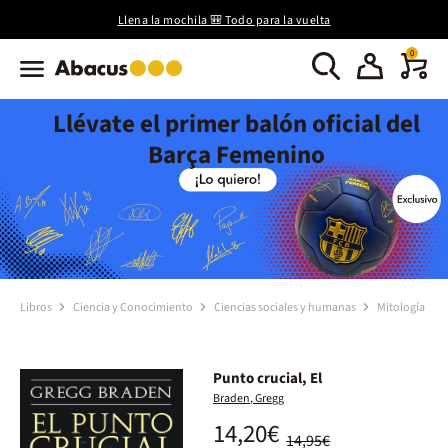
Llena la mochila 🎒 Todo para la vuelta
0
Llévate el primer balón oficial del
Barça Femenino
Libros
Ciencia y Conocimiento
Ciencias sociales y humanas
Mitología
Punto crucial, El
Braden, Gregg
14,20€
14,95€