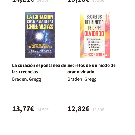
14,96€
15,95€
La curación espontánea de
Secretos de un modo de
las creencias
orar olvidado
Braden, Gregg
Braden, Gregg
13,77€
12,82€
14,50€
13,50€