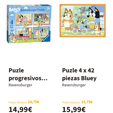
Puzle
Puzle 4 x 42
progresivos
piezas Bluey
12-16-20-24
Ravensburger
Ravensburger
Bluey
14,75€
15,75€
Precio Abacus
Precio Abacus
14,99€
15,99€