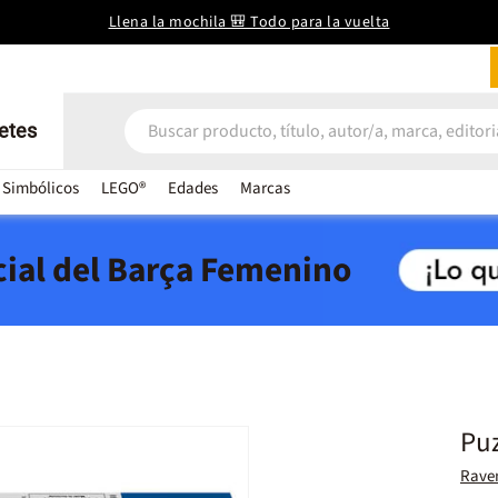
Llena la mochila 🎒 Todo para la vuelta
etes
 Simbólicos
LEGO®
Edades
Marcas
icial del Barça Femenino
Puz
Rave