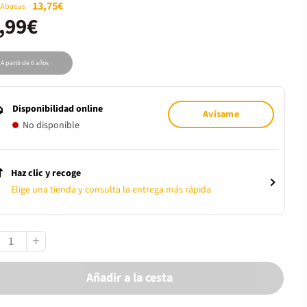
13,75€
 Abacus
,99€
A partir de 6 años
Disponibilidad online
Avísame
No disponible
Haz clic y recoge
Elige una tienda y consulta la entrega más rápida
Añadir a la cesta