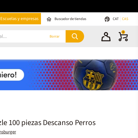
Escuelas y empresas
Buscador de tiendas
CAT
CAS
0
Borrar
le 100 piezas Descanso Perros
nsburger