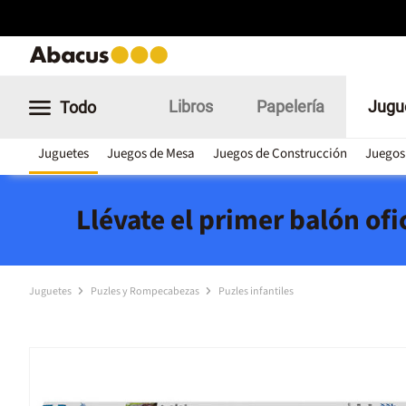
Libros
Papelería
Jugu
Todo
Juguetes
Juegos de Mesa
Juegos de Construcción
Juegos
Llévate el primer balón of
Juguetes
Puzles y Rompecabezas
Puzles infantiles