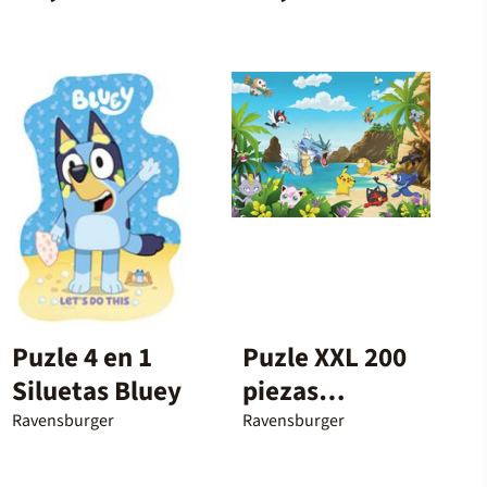
Puzle 4 en 1
Puzle XXL 200
Siluetas Bluey
piezas
Pokémon
Ravensburger
Ravensburger