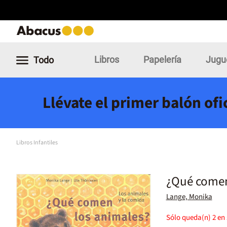
Libros
Papelería
Jugu
Todo
Llévate el primer balón of
Libros Infantiles
¿Qué comen
Lange, Monika
Sólo queda(n)
2
en 