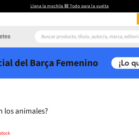
Llena la mochila 🎒 Todo para la vuelta
etes
icial del Barça Femenino
 los animales?
stock