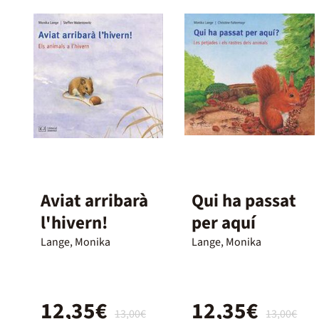
Aviat arribarà
Qui ha passat
l'hivern!
per aquí
Lange, Monika
Lange, Monika
12,35€
12,35€
13,00€
13,00€