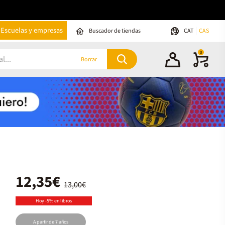
Escuelas y empresas
Buscador de tiendas
CAT
CAS
0
Borrar
12,35€
13,00€
Hoy -5% en libros
A partir de 7 años