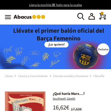
Llena la mochila 🎒 Todo para la vuelta
0
Llévate el primer balón oficial del
Barça Femenino
Libros
Ciencia y Conocimiento
Ciencias sociales y humanas
Filosofía
¿Qué haría Marx...?
Southwell, Gareth
16,62€
17,50€