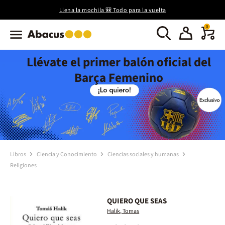
Llena la mochila 🎒 Todo para la vuelta
0
Llévate el primer balón oficial del
Barça Femenino
Libros
Ciencia y Conocimiento
Ciencias sociales y humanas
Religiones
QUIERO QUE SEAS
Halik, Tomas