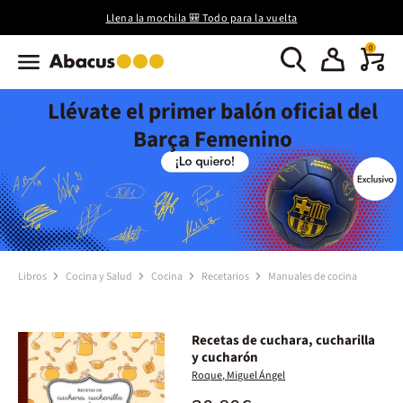
Llena la mochila 🎒 Todo para la vuelta
0
Llévate el primer balón oficial del
Barça Femenino
Libros
Cocina y Salud
Cocina
Recetarios
Manuales de cocina
Recetas de cuchara, cucharilla
y cucharón
Roque, Miguel Ángel