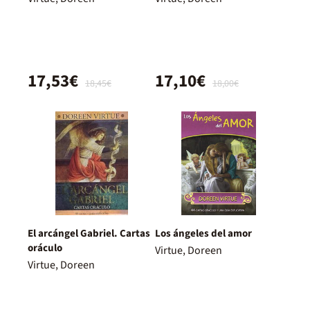
17,53€
17,10€
18,45€
18,00€
El arcángel Gabriel. Cartas
Los ángeles del amor
oráculo
Virtue, Doreen
Virtue, Doreen