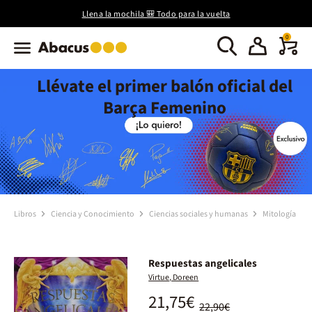
Llena la mochila 🎒 Todo para la vuelta
0
Llévate el primer balón oficial del
Barça Femenino
Libros
Ciencia y Conocimiento
Ciencias sociales y humanas
Mitología
Respuestas angelicales
Virtue, Doreen
21,75€
22,90€