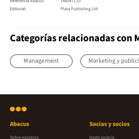
Referencia Abacus:
1485471.51
Editorial:
Plata Publishing Ltd
Categorías relacionadas con
Management
Marketing y public
Abacus
Socias y socios
Sobre nosotros
Hazte socio/a