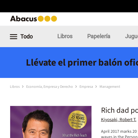
Libros
Papelería
Jugu
Todo
Llévate el primer balón of
Libros
Economía, Empresa y Derecho
Empresa
Management
Rich dad p
Kiyosaki, Robert T.
April 2017 marks 20 
waves in the Person