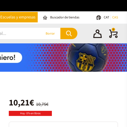
Escuelas y empresas
Buscador de tiendas
CAT
CAS
0
Borrar
10,21€
10,75€
Hoy -5% en libros