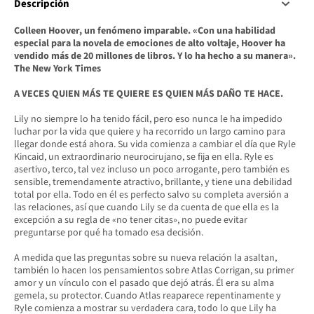
Descripción
Colleen Hoover, un fenómeno imparable. «Con una habilidad
especial para la novela de emociones de alto voltaje, Hoover ha
vendido más de 20 millones de libros. Y lo ha hecho a su manera».
The New York Times
A VECES QUIEN MÁS TE QUIERE ES QUIEN MÁS DAÑO TE HACE.
Lily no siempre lo ha tenido fácil, pero eso nunca le ha impedido
luchar por la vida que quiere y ha recorrido un largo camino para
llegar donde está ahora. Su vida comienza a cambiar el día que Ryle
Kincaid, un extraordinario neurocirujano, se fija en ella. Ryle es
asertivo, terco, tal vez incluso un poco arrogante, pero también es
sensible, tremendamente atractivo, brillante, y tiene una debilidad
total por ella. Todo en él es perfecto salvo su completa aversión a
las relaciones, así que cuando Lily se da cuenta de que ella es la
excepción a su regla de «no tener citas», no puede evitar
preguntarse por qué ha tomado esa decisión.
A medida que las preguntas sobre su nueva relación la asaltan,
también lo hacen los pensamientos sobre Atlas Corrigan, su primer
amor y un vínculo con el pasado que dejó atrás. Él era su alma
gemela, su protector. Cuando Atlas reaparece repentinamente y
Ryle comienza a mostrar su verdadera cara, todo lo que Lily ha