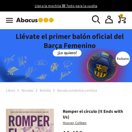
Llena la mochila 🎒 Todo para la vuelta
0
Llévate el primer balón oficial del
Barça Femenino
Libros
Novelas
Bolsillo
Novela romántica y erótica
Romper el círculo (It Ends with
Us)
Hoover, Colleen