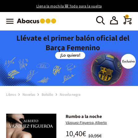
Llena la mochila 🎒 Todo para la vuelta
0
Llévate el primer balón oficial del
Barça Femenino
Libros
Novelas
Bolsillo
Novela negra
Rumbo a la noche
Vázquez-Figueroa, Alberto
10,40€
10,95€