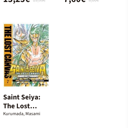
13,95€
8,00€
Saint Seiya:
The Lost
Canvas 07
Kurumada, Masami