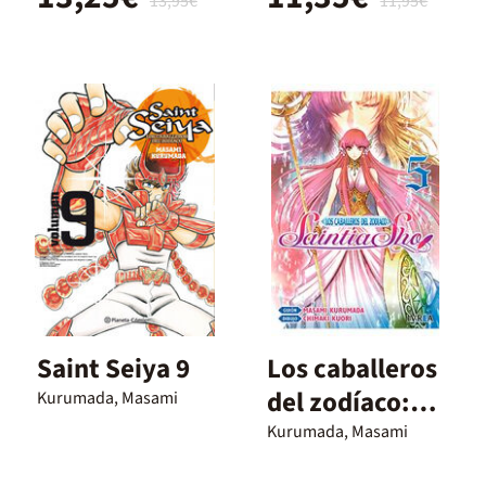
13,95€
11,95€
Saint Seiya 9
Los caballeros
del zodíaco:
Kurumada, Masami
saintia sho 5
Kurumada, Masami