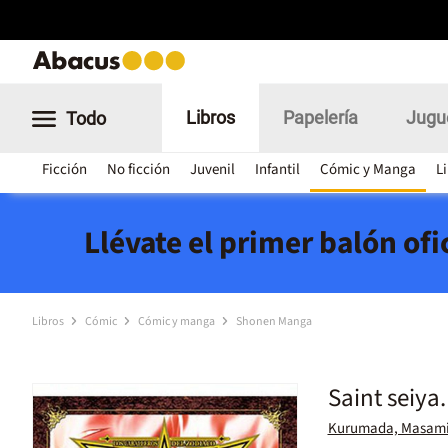
Libros
Papelería
Jugu
Todo
Ficción
No ficción
Juvenil
Infantil
Cómic y Manga
L
Llévate el primer balón of
Libros
Cómic
Cómic y manga
Shonen Manga
Saint seiya
Kurumada, Masam