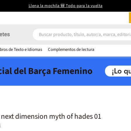
Llena la mochila 🎒 Todo para la vuelta
etes
ibros de Texto e Idiomas
Complementos de lectura
icial del Barça Femenino
. next dimension myth of hades 01
i