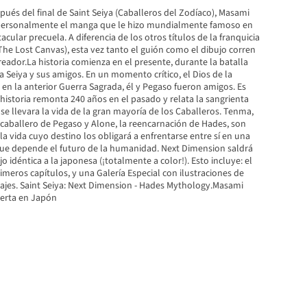
pués del final de Saint Seiya (Caballeros del Zodíaco), Masami
ersonalmente el manga que le hizo mundialmente famoso en
cular precuela. A diferencia de los otros títulos de la franquicia
 The Lost Canvas), esta vez tanto el guión como el dibujo corren
reador.La historia comienza en el presente, durante la batalla
a Seiya y sus amigos. En un momento crítico, el Dios de la
en la anterior Guerra Sagrada, él y Pegaso fueron amigos. Es
historia remonta 240 años en el pasado y relata la sangrienta
e llevara la vida de la gran mayoría de los Caballeros. Tenma,
caballero de Pegaso y Alone, la reencarnación de Hades, son
a vida cuyo destino los obligará a enfrentarse entre sí en una
 que depende el futuro de la humanidad. Next Dimension saldrá
o idéntica a la japonesa (¡totalmente a color!). Esto incluye: el
imeros capítulos, y una Galería Especial con ilustraciones de
najes. Saint Seiya: Next Dimension - Hades Mythology.Masami
ierta en Japón