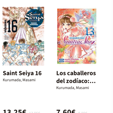
Saint Seiya 16
Los caballeros
del zodíaco:
Kurumada, Masami
saintia sho 13
Kurumada, Masami
13,25€
7,60€