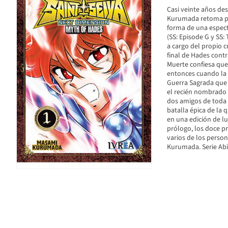
Casi veinte años des
Kurumada retoma p
forma de una especta
(SS: Episode G y SS:
a cargo del propio c
final de Hades contr
Muerte confiesa que 
entonces cuando la 
Guerra Sagrada que s
el recién nombrado 
dos amigos de toda l
batalla épica de la
en una edición de luj
prólogo, los doce pr
varios de los perso
Kurumada. Serie Ab