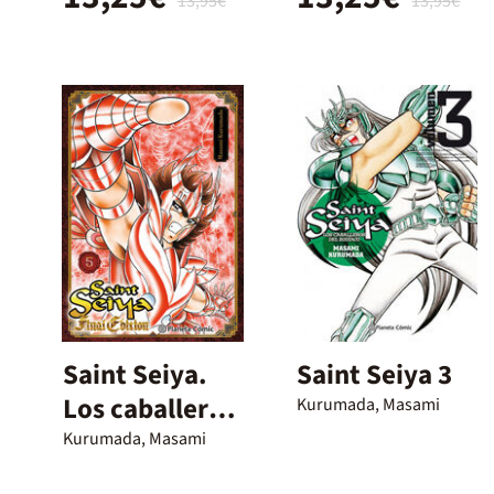
13,95€
13,95€
Saint Seiya.
Saint Seiya 3
Los caballeros
Kurumada, Masami
del Zodíaco
Kurumada, Masami
(Final Edition)