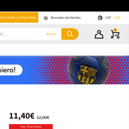
Escuelas y empresas
Buscador de tiendas
CAT
CAS
0
Borrar
11,40€
12,00€
Hoy -5% en libros