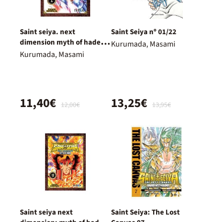
Saint seiya. next
Saint Seiya nº 01/22
dimension myth of hades
Kurumada, Masami
01
Kurumada, Masami
11,40€
13,25€
12,00€
13,95€
Saint seiya next
Saint Seiya: The Lost