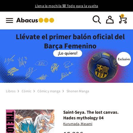
Llena la mochila 🎒 Todo para la vuelta
0
Llévate el primer balón oficial del
Barça Femenino
Libros
Cómic
Cómic y manga
Shonen Manga
Saint-Seya. The lost canvas.
Hades mythology 04
Kurumada, Masami