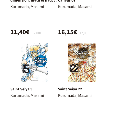
dimension: myth of hades
Canvas 07
9
Kurumada, Masami
Kurumada, Masami
11,40€
16,15€
12,00€
17,00€
Saint Seiya 5
Saint Seiya 22
Kurumada, Masami
Kurumada, Masami