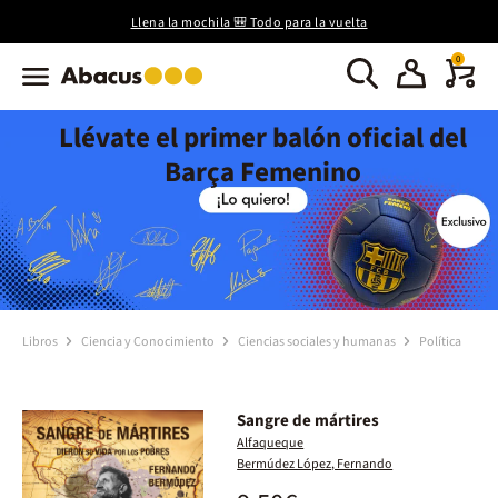
Llena la mochila 🎒 Todo para la vuelta
0
Llévate el primer balón oficial del
Barça Femenino
Libros
Ciencia y Conocimiento
Ciencias sociales y humanas
Política
Sangre de mártires
Alfaqueque
Bermúdez López, Fernando