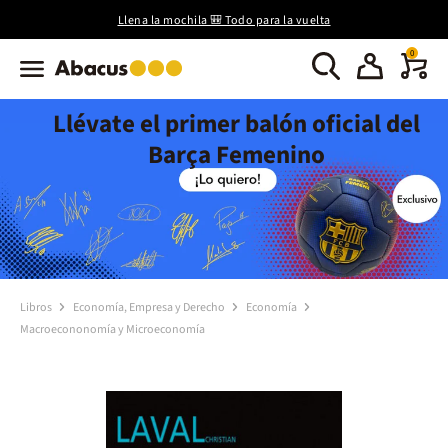
Llena la mochila 🎒 Todo para la vuelta
0
Llévate el primer balón oficial del
Barça Femenino
Libros
Economía, Empresa y Derecho
Economía
Macroecononomía y Microeconomía