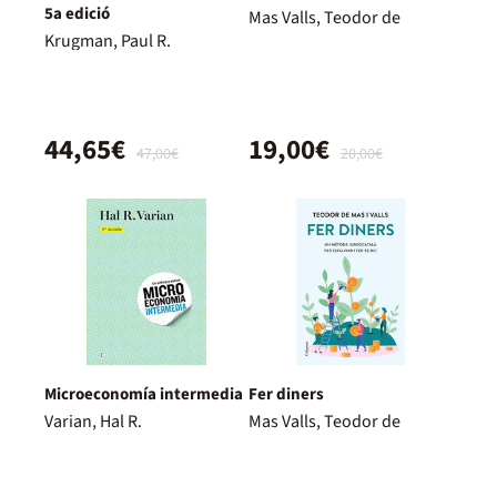
5a edició
Mas Valls, Teodor de
Krugman, Paul R.
44,65€
19,00€
47,00€
20,00€
Microeconomía intermedia
Fer diners
Varian, Hal R.
Mas Valls, Teodor de