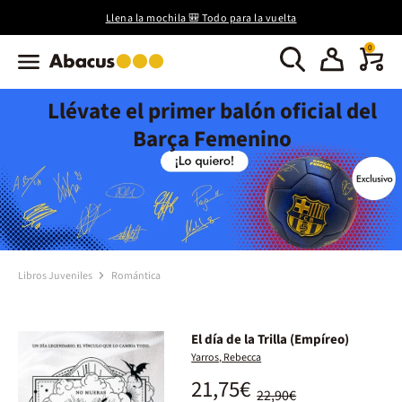
Llena la mochila 🎒 Todo para la vuelta
0
Llévate el primer balón oficial del
Barça Femenino
Libros Juveniles
Romántica
El día de la Trilla (Empíreo)
Yarros, Rebecca
21,75€
22,90€