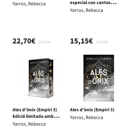
especial con cantos
Yarros, Rebecca
decorados
Yarros, Rebecca
22,70€
15,15€
23,90€
15,95€
Ales d'ònix (Empiri 3)
Ales d'ònix (Empiri 3)
Edició limitada amb
Yarros, Rebecca
cantells tintats
Yarros, Rebecca