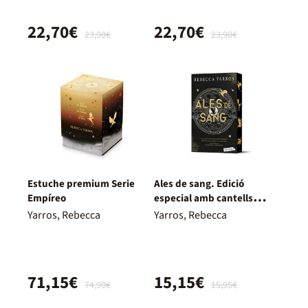
22,70€
22,70€
23,90€
23,90€
Estuche premium Serie
Ales de sang. Edició
Empíreo
especial amb cantells
tintats
Yarros, Rebecca
Yarros, Rebecca
71,15€
15,15€
74,90€
15,95€