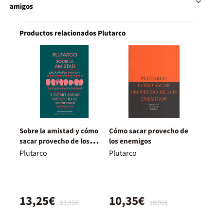
amigos
Productos relacionados Plutarco
Sobre la amistad y cómo
Cómo sacar provecho de
sacar provecho de los
los enemigos
enemigos
Plutarco
Plutarco
13,25€
10,35€
13,95€
10,90€