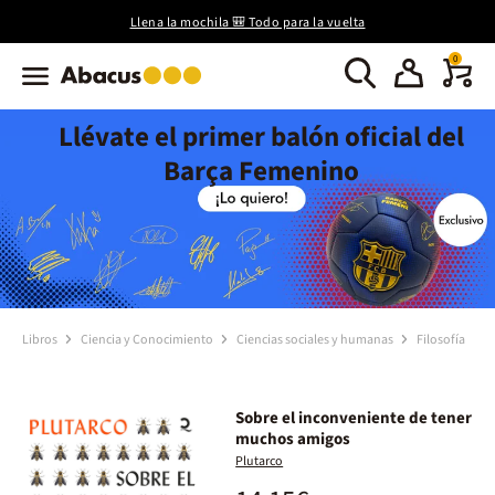
Llena la mochila 🎒 Todo para la vuelta
0
Llévate el primer balón oficial del
Barça Femenino
Libros
Ciencia y Conocimiento
Ciencias sociales y humanas
Filosofía
Sobre el inconveniente de tener
muchos amigos
Plutarco