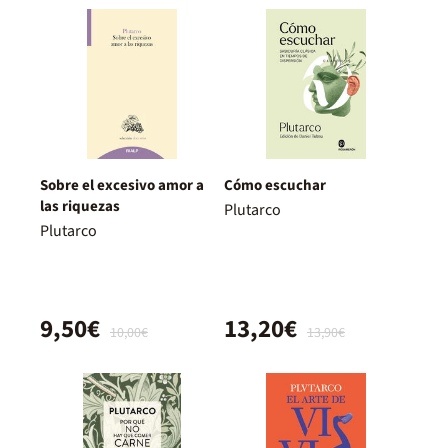
Sobre el excesivo amor a
Cómo escuchar
las riquezas
Plutarco
Plutarco
9,50€
13,20€
10,00€
13,90€