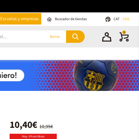
Escuelas y empresas
Buscador de tiendas
CAT
CAS
0
Borrar
10,40€
10,95€
Hoy -5% en libros