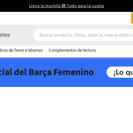
Llena la mochila 🎒 Todo para la vuelta
etes
ibros de Texto e Idiomas
Complementos de lectura
icial del Barça Femenino