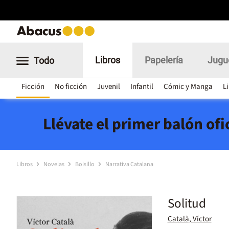
Libros
Papelería
Jugu
Todo
Ficción
No ficción
Juvenil
Infantil
Cómic y Manga
L
Llévate el primer balón of
Libros
Novelas
Bolsillo
Narrativa Catalana
Solitud
Català, Víctor