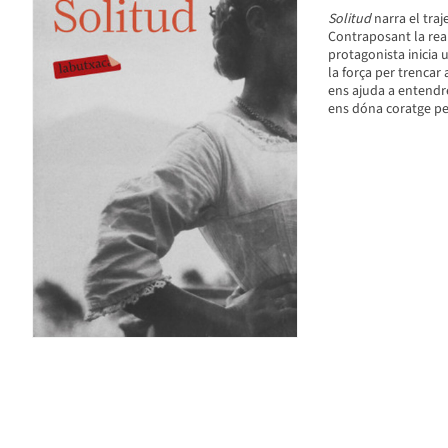
Solitud
narra el traje
Contraposant la real
protagonista inicia 
la força per trencar
ens ajuda a entendre
ens dóna coratge per