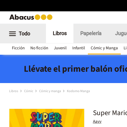
Libros
Papelería
Jugu
Todo
Ficción
No ficción
Juvenil
Infantil
Cómic y Manga
L
Llévate el primer balón of
Libros
Cómic
Cómic y manga
Kodomo Manga
Super Mari
Aavv