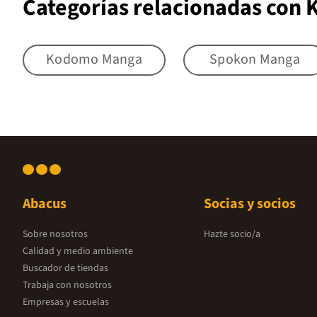
Categorías relacionadas con
Kodomo Manga
Spokon Manga
Abacus
Socias y socios
Sobre nosotros
Hazte socio/a
Calidad y medio ambiente
Buscador de tiendas
Trabaja con nosotros
Empresas y escuelas