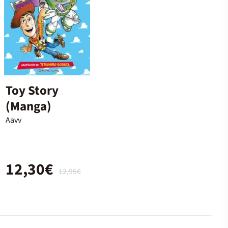
Toy Story
(Manga)
Aavv
12,30€
12,95€