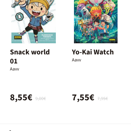
Snack world
Yo-Kai Watch
01
Aavv
Aavv
8,55€
7,55€
9,00€
7,95€