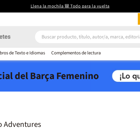
Llena la mochila 🎒 Todo para la vuelta
etes
ibros de Texto e Idiomas
Complementos de lectura
icial del Barça Femenino
o Adventures