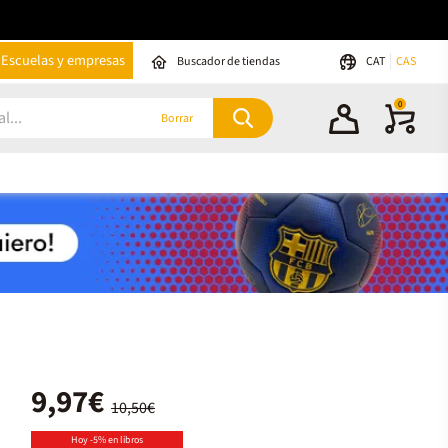
Escuelas y empresas
Buscador de tiendas
CAT
CAS
0
Borrar
9,97€
10,50€
Hoy -5% en libros