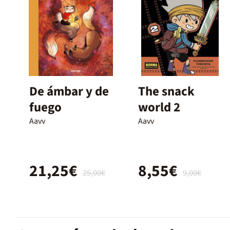
De ámbar y de
The snack
fuego
world 2
Aavv
Aavv
21,25€
8,55€
25,00€
9,00€