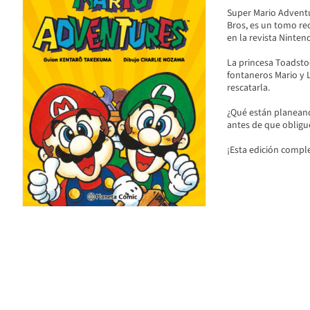
Super Mario Adventu
Bros, es un tomo rec
en la revista Ninte
La princesa Toadstoo
fontaneros Mario y 
rescatarla.
¿Qué están planean
antes de que obligue
¡Esta edición compl