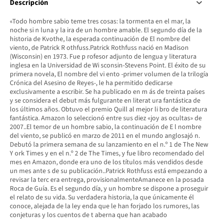
Descripción
«Todo hombre sabio teme tres cosas: la tormenta en el mar, la
noche si n luna y la ira de un hombre amable. El segundo día de la
historia de Kvothe, la esperada continuación de El nombre del
viento, de Patrick R othfuss.Patrick Rothfuss nació en Madison
(Wisconsin) en 1973. Fue p rofesor adjunto de lengua y literatura
inglesa en la Universidad de Wi sconsin-Stevens Point. El éxito de su
primera novela, El nombre del vi ento -primer volumen de la trilogía
Crónica del Asesino de Reyes-, le ha permitido dedicarse
exclusivamente a escribir. Se ha publicado en m ás de treinta países
y se considera el debut más fulgurante en literat ura fantástica de
los últimos años. Obtuvo el premio Quill al mejor li bro de literatura
fantástica. Amazon lo seleccionó entre sus diez «joy as ocultas» de
2007..El temor de un hombre sabio, la continuación de E l nombre
del viento, se publicó en marzo de 2011 en el mundo anglosajó n.
Debutó la primera semana de su lanzamiento en el n.º 1 de The New
Y ork Times y en el n.º 2 de The Times, y fue libro recomendado del
mes en Amazon, donde era uno de los títulos más vendidos desde
un mes ante s de su publicación..Patrick Rothfuss está empezando a
revisar la terc era entrega, provisionalmenteAmanece en la posada
Roca de Guía. Es el segundo día, y un hombre se dispone a proseguir
el relato de su vida. Su verdadera historia, la que únicamente él
conoce, alejada de la ley enda que le han forjado los rumores, las
conjeturas y los cuentos de t aberna que han acabado