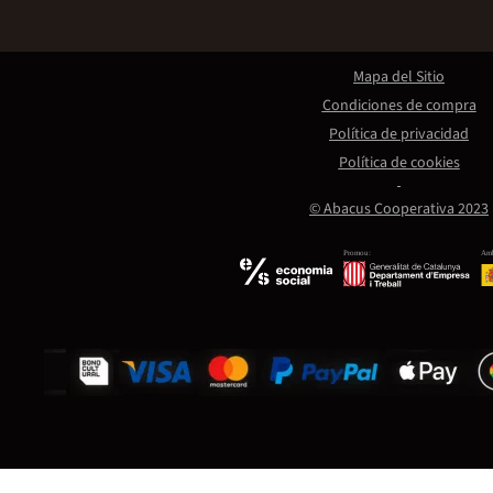
Mapa del Sitio
Condiciones de compra
Política de privacidad
Política de cookies
© Abacus Cooperativa 2023
Promou:
Amb