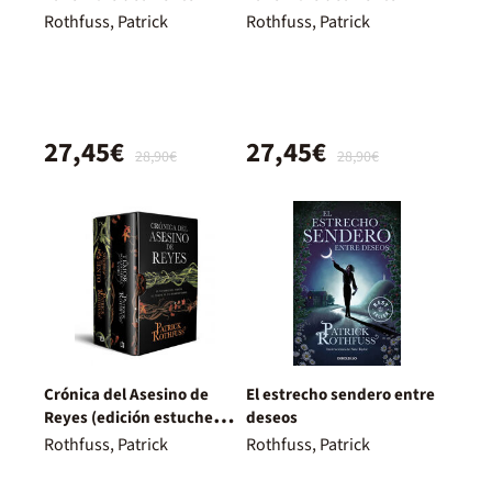
Rothfuss, Patrick
Rothfuss, Patrick
27,45€
27,45€
28,90€
28,90€
Crónica del Asesino de
El estrecho sendero entre
Reyes (edición estuche
deseos
con: El nombre del viento /
Rothfuss, Patrick
Rothfuss, Patrick
El temor de un hombre
sabio)