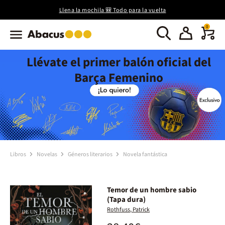
Llena la mochila 🎒 Todo para la vuelta
0
Llévate el primer balón oficial del
Barça Femenino
Libros
Novelas
Géneros literarios
Novela fantástica
Temor de un hombre sabio
(Tapa dura)
Rothfuss, Patrick