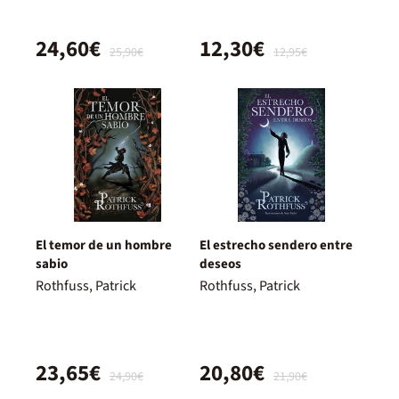
24,60€
12,30€
25,90€
12,95€
El temor de un hombre
El estrecho sendero entre
sabio
deseos
Rothfuss, Patrick
Rothfuss, Patrick
23,65€
20,80€
24,90€
21,90€