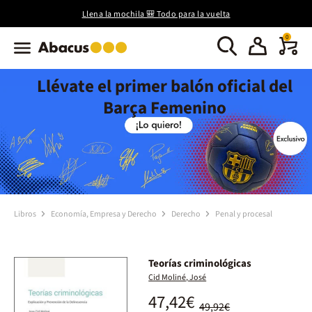
Llena la mochila 🎒 Todo para la vuelta
0
Llévate el primer balón oficial del
Barça Femenino
Libros
Economía, Empresa y Derecho
Derecho
Penal y procesal
Teorías criminológicas
Cid Moliné, José
47,42€
49,92€