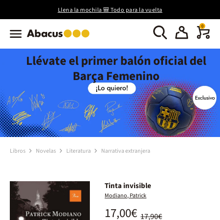
Llena la mochila 🎒 Todo para la vuelta
0
Llévate el primer balón oficial del
Barça Femenino
Libros
Novelas
Literatura
Narrativa extranjera
Tinta invisible
Modiano, Patrick
17,00€
17,90€