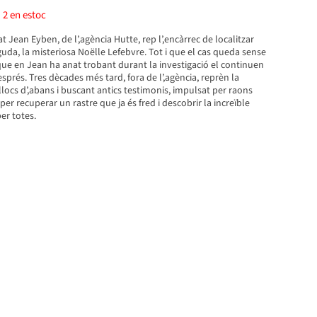
)
2
en estoc
at Jean Eyben, de l’,agència Hutte, rep l’,encàrrec de localitzar
da, la misteriosa Noëlle Lefebvre. Tot i que el cas queda sense
 que en Jean ha anat trobant durant la investigació el continuen
prés. Tres dècades més tard, fora de l’,agència, reprèn la
 llocs d’,abans i buscant antics testimonis, impulsat per raons
per recuperar un rastre que ja és fred i descobrir la increïble
er totes.