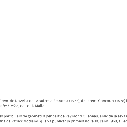
Premi de Novel·la de l'Acadèmia Francesa (1972), del premi Goncourt (1978) 
mbe Lucien
, de Louis Malle.
lasses particulars de geometria per part de Raymond Queneau, amic de la seva m
ària de Patrick Modiano, que va publicar la primera novel·la, l'any 1968, a l'