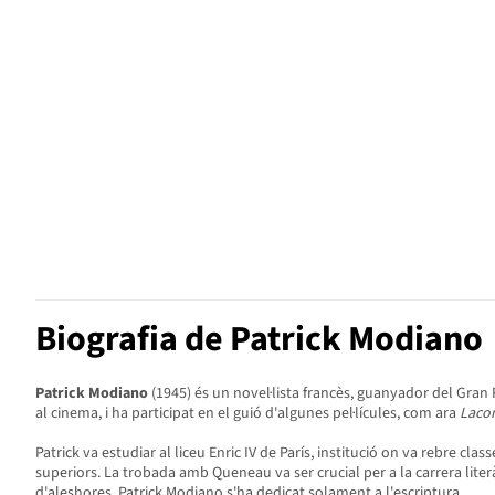
Biografia de Patrick Modiano
Patrick Modiano
(1945) és un novel·lista francès, guanyador del Gran 
al cinema, i ha participat en el guió d'algunes pel·lícules, com ara
Laco
Patrick va estudiar al liceu Enric IV de París, institució on va rebre c
superiors. La trobada amb Queneau va ser crucial per a la carrera liter
d'aleshores, Patrick Modiano s'ha dedicat solament a l'escriptura.