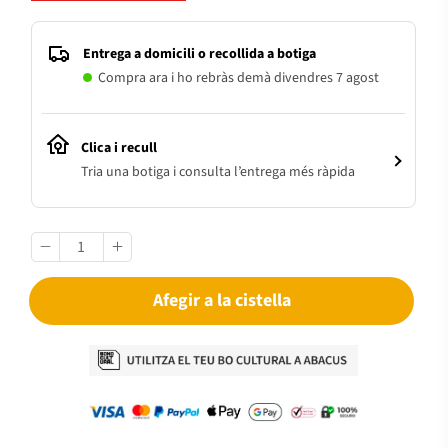
Entrega a domicili o recollida a botiga
Compra ara i ho rebràs demà divendres 7 agost
Clica i recull
Tria una botiga i consulta l’entrega més ràpida
Afegir a la cistella