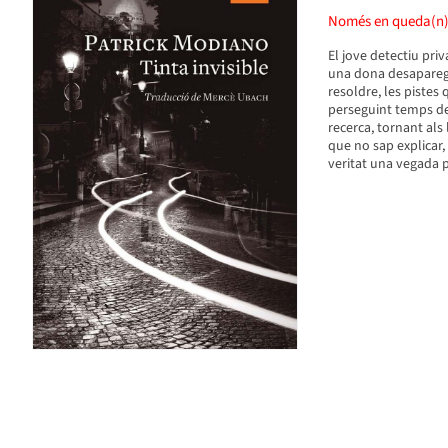
Només en queda(n
El jove detectiu priv
una dona desaparegu
resoldre, les pistes
perseguint temps des
recerca, tornant als
que no sap explicar, 
veritat una vegada p