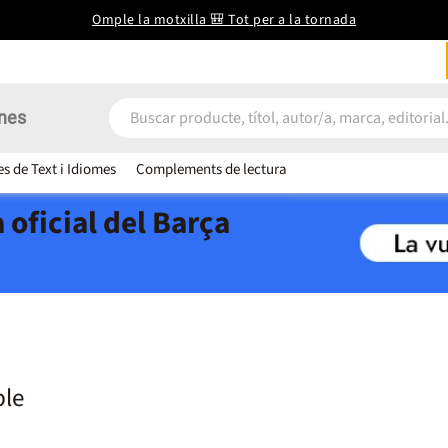
Omple la motxilla 🎒 Tot per a la tornada
nes
es de Text i Idiomes
Complements de lectura
 oficial del Barça
ble