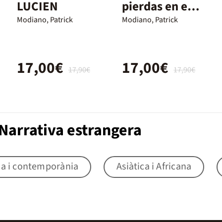
LUCIEN
pierdas en el
barrio
Modiano, Patrick
Modiano, Patrick
17,00€
17,00€
17,90€
17,90€
Narrativa estrangera
na i contemporània
Asiàtica i Africana