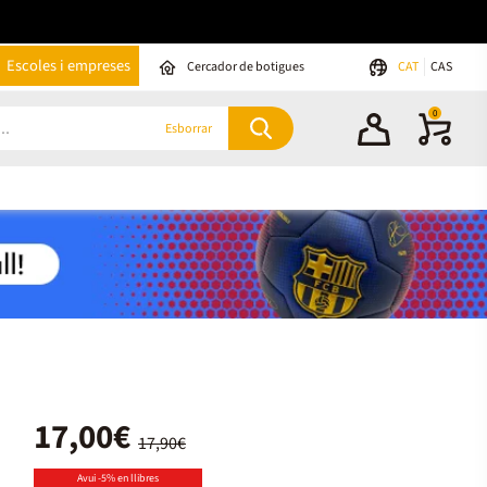
Escoles i empreses
Cercador de botigues
CAT
CAS
0
Esborrar
17,00€
17,90€
Avui -5% en llibres