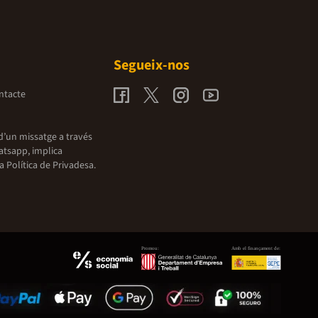
Segueix-nos
ntacte
d’un missatge a través
atsapp, implica
la
Política de Privadesa.
Promou:
Amb el finançament de: