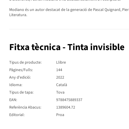
Modiano és un autor destacat de la generació de Pascal Quignard, Pierr
Literatura.
Fitxa tècnica - Tinta invisible
Tipus de producte:
Llibre
Pàgines/Fulls:
144
Any d'edició:
2022
Idioma:
Català
Tipus de tapa:
Tova
EAN:
9788475889337
Referència Abacus:
1389604.72
Editorial:
Proa