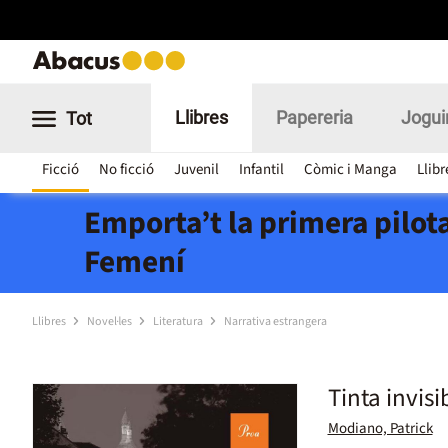
Llibres
Papereria
Jogui
Tot
Ficció
No ficció
Juvenil
Infantil
Còmic i Manga
Llibr
Emporta’t la primera pilota
Femení
Llibres
Novel·les
Literatura
Narrativa estrangera
Tinta invisi
Modiano, Patrick