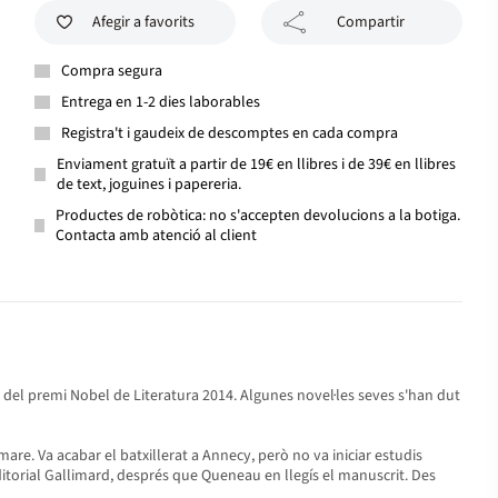
Afegir a favorits
Compartir
Compra segura
Entrega en 1-2 dies laborables
Registra't i gaudeix de descomptes en cada compra
Enviament gratuït a partir de 19€ en llibres i de 39€ en llibres
de text, joguines i papereria.
Productes de robòtica: no s'accepten devolucions a la botiga.
Contacta amb atenció al client
i del premi Nobel de Literatura 2014. Algunes novel·les seves s'han dut
are. Va acabar el batxillerat a Annecy, però no va iniciar estudis
editorial Gallimard, després que Queneau en llegís el manuscrit. Des