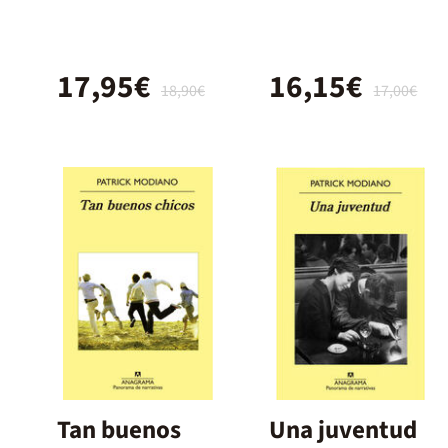
17,95€
16,15€
18,90€
17,00€
Tan buenos
Una juventud