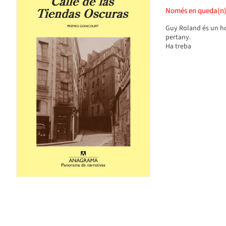
Només en queda(n
Guy Roland és un ho
pertany.
Ha treba