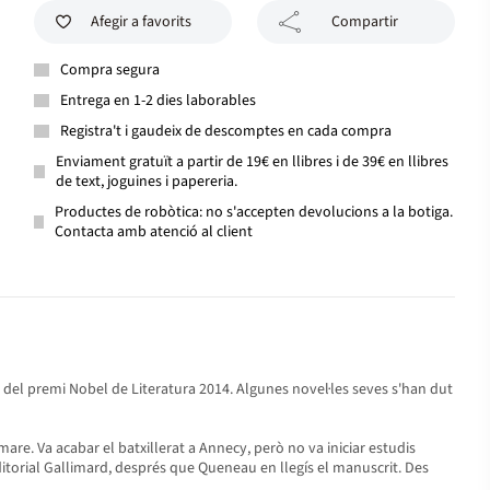
Afegir a favorits
Compartir
Compra segura
Entrega en 1-2 dies laborables
Registra't i gaudeix de descomptes en cada compra
Enviament gratuït a partir de 19€ en llibres i de 39€ en llibres
de text, joguines i papereria.
Productes de robòtica: no s'accepten devolucions a la botiga.
Contacta amb atenció al client
i del premi Nobel de Literatura 2014. Algunes novel·les seves s'han dut
are. Va acabar el batxillerat a Annecy, però no va iniciar estudis
editorial Gallimard, després que Queneau en llegís el manuscrit. Des