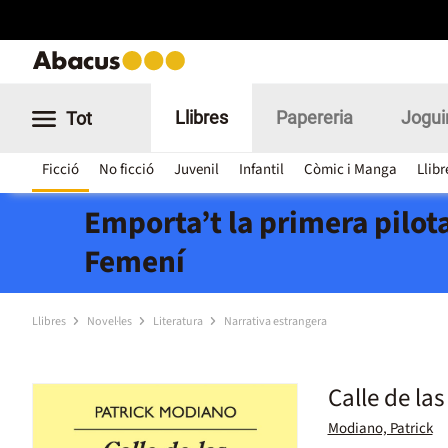
Llibres
Papereria
Jogui
Tot
Ficció
No ficció
Juvenil
Infantil
Còmic i Manga
Llibr
Emporta’t la primera pilota
Femení
Llibres
Novel·les
Literatura
Narrativa estrangera
Calle de la
Modiano, Patrick