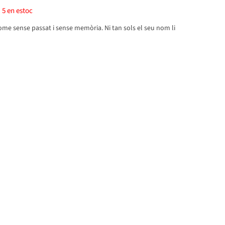
)
5
en estoc
me sense passat i sense memòria. Ni tan sols el seu nom li