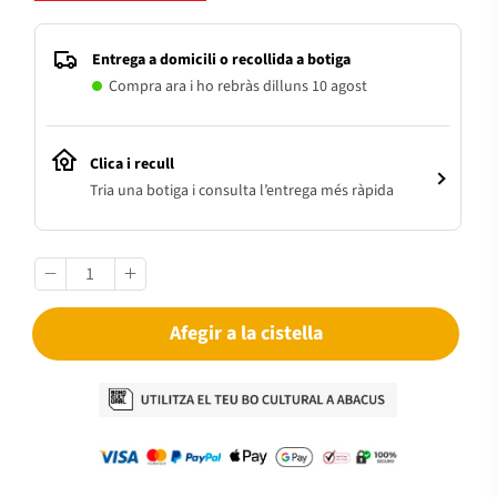
Entrega a domicili o recollida a botiga
Compra ara i ho rebràs dilluns 10 agost
Clica i recull
Tria una botiga i consulta l’entrega més ràpida
Afegir a la cistella