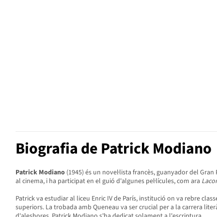
Biografia de Patrick Modiano
Patrick Modiano
(1945) és un novel·lista francès, guanyador del Gran 
al cinema, i ha participat en el guió d'algunes pel·lícules, com ara
Laco
Patrick va estudiar al liceu Enric IV de París, institució on va rebre c
superiors. La trobada amb Queneau va ser crucial per a la carrera liter
d'aleshores, Patrick Modiano s'ha dedicat solament a l'escriptura.