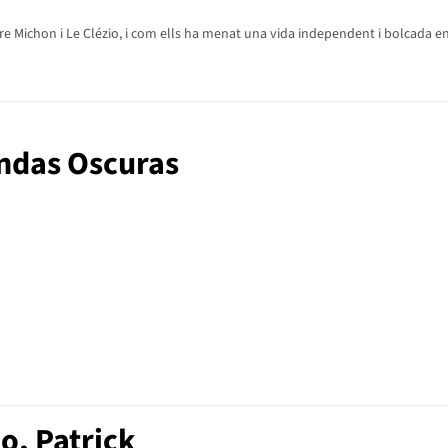
e Michon i Le Clézio, i com ells ha menat una vida independent i bolcada en
iendas Oscuras
o, Patrick