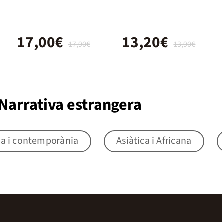
17,00€
13,20€
17,90€
13,90€
Narrativa estrangera
na i contemporània
Asiàtica i Africana