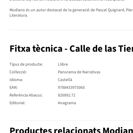
Modiano és un autor destacat de la generació de Pascal Quignard, Pierr
Literatura.
Fitxa tècnica - Calle de las T
Tipus de producte:
Llibre
Col·lecció:
Panorama de Narrativas
Idioma:
Castellà
EAN:
9788433975065
Referència Abacus:
826892.72
Editorial:
Anagrama
Productes relacionats Modian