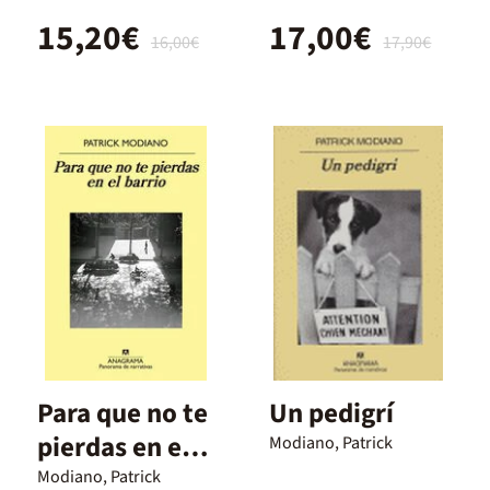
15,20€
17,00€
16,00€
17,90€
Para que no te
Un pedigrí
pierdas en el
Modiano, Patrick
barrio
Modiano, Patrick