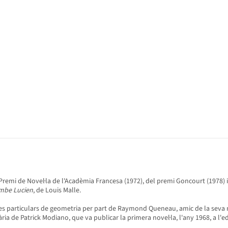
Premi de Novel·la de l'Acadèmia Francesa (1972), del premi Goncourt (1978) 
mbe Lucien
, de Louis Malle.
lasses particulars de geometria per part de Raymond Queneau, amic de la seva m
ària de Patrick Modiano, que va publicar la primera novel·la, l'any 1968, a l'