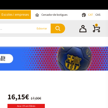
Escoles i empreses
Cercador de botigues
CAT
CAS
0
Esborrar
16,15€
17,00€
Avui -5% en llibres