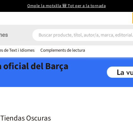
Omple la motxilla 🎒 Tot per a la tornada
nes
es de Text i Idiomes
Complements de lectura
 oficial del Barça
s Tiendas Oscuras