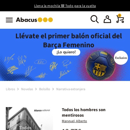
Llena la mochila 🎒 Todo para la vuelta
0
Llévate el primer balón oficial del
Barça Femenino
Libros
Novelas
Bolsillo
Narrativa extranjera
Todos los hombres son
mentirosos
Manguel, Alberto