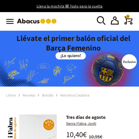
Llena la mochila 🎒 Todo para la vuelta
0
Llévate el primer balón oficial del
Barça Femenino
Libros
Novelas
Bolsillo
Narrativa Catalana
Tres días de agosto
Sierra i Fabra, Jordi
10,40€
10,95€