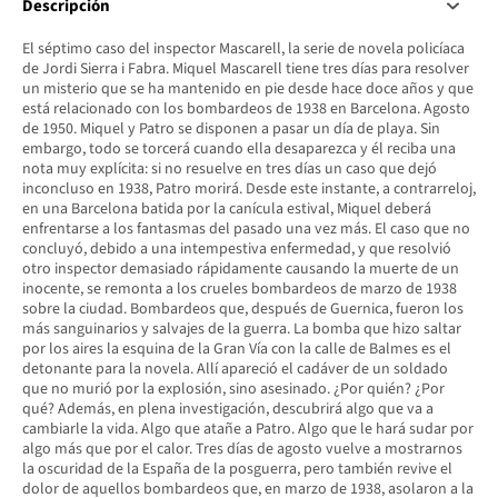
Descripción
El séptimo caso del inspector Mascarell, la serie de novela policíaca
de Jordi Sierra i Fabra. Miquel Mascarell tiene tres días para resolver
un misterio que se ha mantenido en pie desde hace doce años y que
está relacionado con los bombardeos de 1938 en Barcelona. Agosto
de 1950. Miquel y Patro se disponen a pasar un día de playa. Sin
embargo, todo se torcerá cuando ella desaparezca y él reciba una
nota muy explícita: si no resuelve en tres días un caso que dejó
inconcluso en 1938, Patro morirá. Desde este instante, a contrarreloj,
en una Barcelona batida por la canícula estival, Miquel deberá
enfrentarse a los fantasmas del pasado una vez más. El caso que no
concluyó, debido a una intempestiva enfermedad, y que resolvió
otro inspector demasiado rápidamente causando la muerte de un
inocente, se remonta a los crueles bombardeos de marzo de 1938
sobre la ciudad. Bombardeos que, después de Guernica, fueron los
más sanguinarios y salvajes de la guerra. La bomba que hizo saltar
por los aires la esquina de la Gran Vía con la calle de Balmes es el
detonante para la novela. Allí apareció el cadáver de un soldado
que no murió por la explosión, sino asesinado. ¿Por quién? ¿Por
qué? Además, en plena investigación, descubrirá algo que va a
cambiarle la vida. Algo que atañe a Patro. Algo que le hará sudar por
algo más que por el calor. Tres días de agosto vuelve a mostrarnos
la oscuridad de la España de la posguerra, pero también revive el
dolor de aquellos bombardeos que, en marzo de 1938, asolaron a la