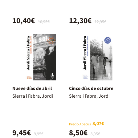
10,40€
12,30€
10,95€
12,95€
Nueve días de abril
Cinco días de octubre
Sierra i Fabra, Jordi
Sierra i Fabra, Jordi
8,07€
Precio Abacus
9,45€
8,50€
9,95€
8,95€