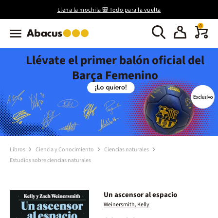
Llena la mochila 🎒 Todo para la vuelta
0
Llévate el primer balón oficial del
Barça Femenino
Libros
Ciencia y Conocimiento
Ciencias naturales
Estudios sobre ciencias naturales
Un ascensor al espacio
Weinersmith, Kelly