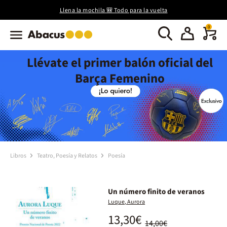
Llena la mochila 🎒 Todo para la vuelta
0
Llévate el primer balón oficial del
Barça Femenino
Libros
Teatro, Poesía y Relatos
Poesía
Un número finito de veranos
Luque, Aurora
13,30€
14,00€